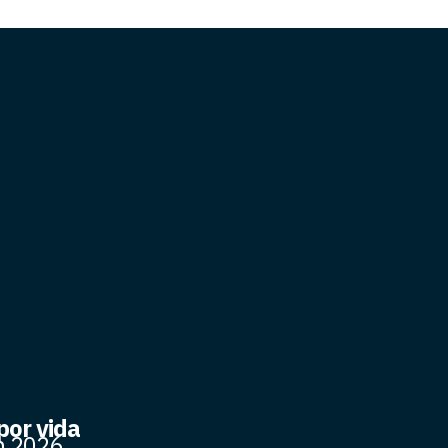
or vida
n 2026