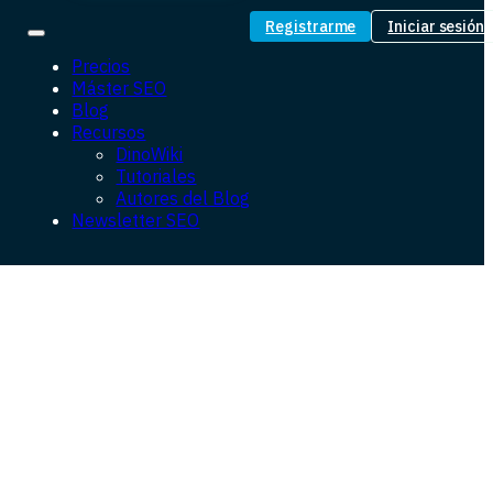
Registrarme
Iniciar sesión
Precios
Máster SEO
Blog
Recursos
DinoWiki
Tutoriales
Autores del Blog
Newsletter SEO