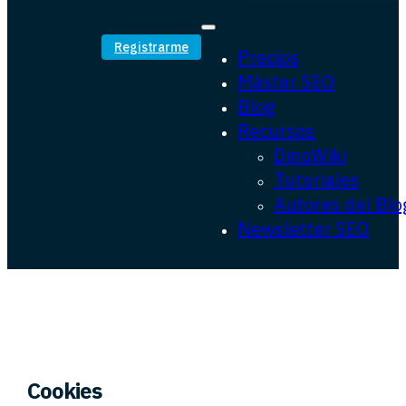
Registrarme
Precios
Máster SEO
Blog
Recursos
DinoWiki
Tutoriales
Autores del Blo
Newsletter SEO
Cookies