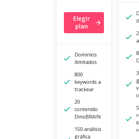
D
Elegir
i
plan
2
a
8
Dominios
ilimitados
3
800
g
keywords a
v
trackear
c
20
S
contenido
r
DinoBRAIN
150 análisis
r
gráfica