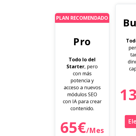
PLAN RECOMENDADO
Bu
Pro
Todo
per
ta
Todo lo del
din
Starter
, pero
ca
con más
potencia y
acceso a nuevos
1
módulos SEO
con IA para crear
contenido.
65€
El
/Mes