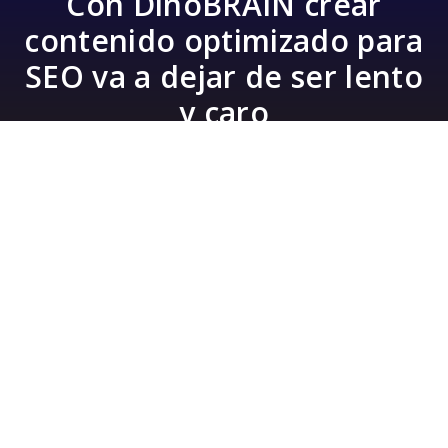
Con DinoBRAIN crear
contenido optimizado para
SEO va a dejar de ser lento
y caro
En DinoRANK hemos entrenado a la
Inteligencia Artificial para que puedas generar
decenas (cientos) de artículos originales,
actualizados y 100% optimizados para SEO.
Con un solo clic y sin necesidad de promts. Sólo
necesitarás introducir una keyword y nuestra IA
hará su magia.