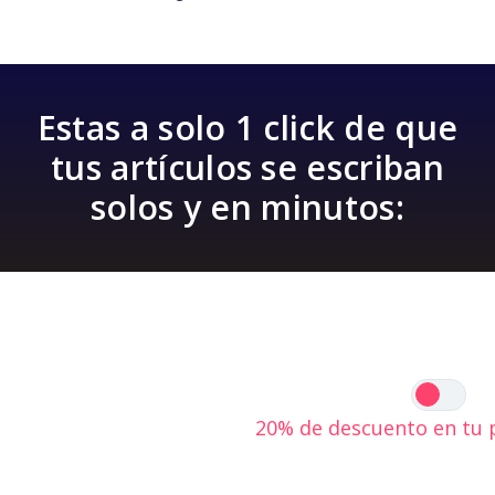
Estas a solo 1 click de que
tus artículos se escriban
solos y en minutos:
Mensual
A
20% de descuento en tu 