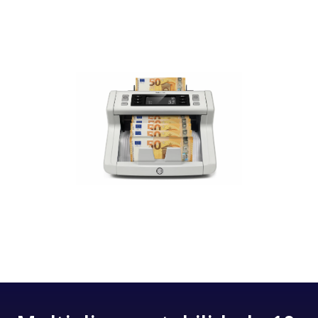
Y todo ello en cuestión de minutos.
Imagínate tener una máquina de imprimir
billetes. Pues lo mismo, pero con artículos.
*O de billetes literalmente, si te pones a vender
los post que generas con DinoBRAIN.