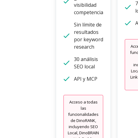
7
visibilidad
l
competencia
A
Sin límite de
resultados
por keyword
research
Acc
func
30 análisis
in
SEO local
Loc
Link
API y MCP
Acceso a todas
las
funcionalidades
de DinoRANK,
incluyendo SEO
Local, DinoBRAIN