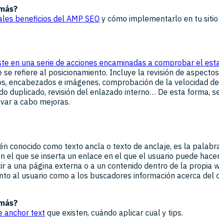
 más?
pales beneficios del AMP SEO
y cómo implementarlo en tu sitio
iste en una serie de acciones encaminadas a comprobar el est
 se refiere al posicionamiento. Incluye la revisión de aspecto
los, encabezados e imágenes, comprobación de la velocidad de
o duplicado, revisión del enlazado interno… De esta forma, 
levar a cabo mejoras.
én conocido como texto ancla o texto de anclaje, es la palabra
 el que se inserta un enlace en el que el usuario puede hacer 
r a una página externa o a un contenido dentro de la propia we
nto al usuario como a los buscadores información acerca del 
 más?
e anchor text
que existen, cuándo aplicar cual y tips.