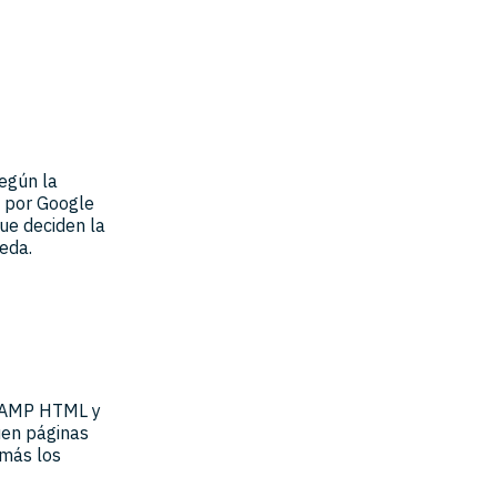
egún la
s por Google
que deciden la
eda.
e AMP HTML y
uen páginas
 más los