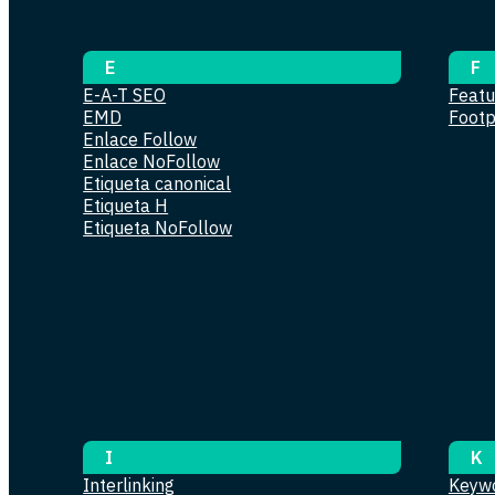
E
F
E-A-T SEO
Featu
EMD
Footp
Enlace Follow
Enlace NoFollow
Etiqueta canonical
Etiqueta H
Etiqueta NoFollow
I
K
Interlinking
Keywo