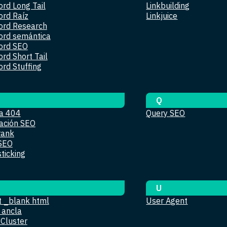
rd Long Tail
Linkbuilding
rd Raíz
Linkjuice
rd Research
rd semántica
ord SEO
rd Short Tail
rd Stuffing
Q
a 404
Query SEO
ación SEO
rank
SEO
ticking
U
t _blank html
User Agent
 ancla
 Cluster