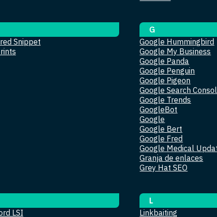
G
red Snippet
Google Hummingbird
rints
Google My Business
Google Panda
Google Penguin
Google Pigeon
Google Search Conso
Google Trends
GoogleBot
Google
Google Bert
Google Fred
Google Medical Upda
Granja de enlaces
Grey Hat SEO
L
rd LSI
Linkbaiting