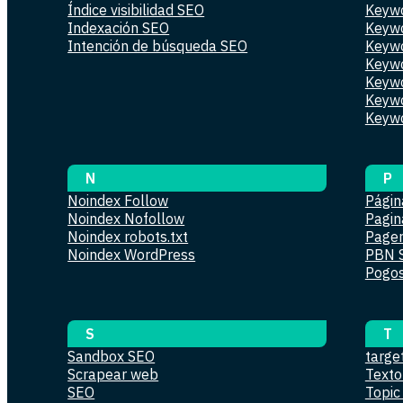
Índice visibilidad SEO
Keywo
Indexación SEO
Keywo
Intención de búsqueda SEO
Keywo
Keywo
Keyw
Keywo
Keywo
N
P
Noindex Follow
Págin
Noindex Nofollow
Pagin
Noindex robots.txt
Page
Noindex WordPress
PBN 
Pogos
S
T
Sandbox SEO
targe
Scrapear web
Texto
SEO
Topic