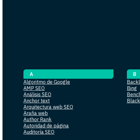
A
B
Algoritmo de Google
Backl
AMP SEO
Bing
Análisis SEO
Benc
Anchor text
Black
Arquitectura web SEO
Araña web
Author Rank
Autoridad de página
Auditoría SEO