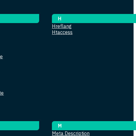
H
Hreflang
Htaccess
le
te
M
Meta Description