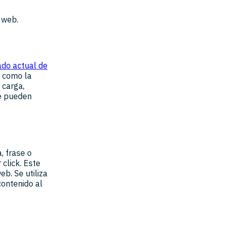
 web.
ado actual de
s como la
 carga,
se pueden
, frase o
click. Este
b. Se utiliza
contenido al