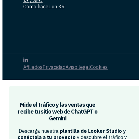
IA y SEO
Cómo hacer un KR
Afiliados
Privacidad
Aviso legal
Cookies
Mide el tráfico y las ventas que
recibe tu sitio web de ChatGPT o
Gemini​
Descarga nuestra
plantilla de Looker Studio y
conéctala a tu proyecto
y descubre el tráfico y