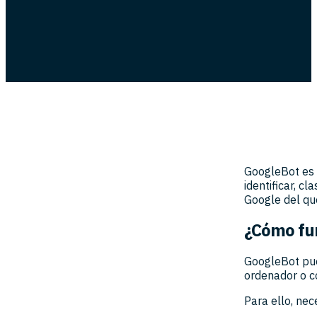
GoogleBot es 
identificar, c
Google del qu
¿Cómo fun
GoogleBot pue
ordenador o c
Para ello, ne