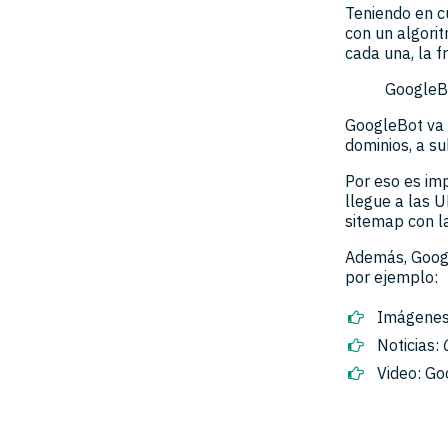
Teniendo en c
con un algori
cada una, la f
GoogleBo
GoogleBot va 
dominios, a s
Por eso es im
llegue a las 
sitemap con l
Además, Googl
por ejemplo:
Imágenes
Noticias:
Video: Go