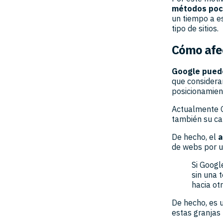
métodos poco
un tiempo a es
tipo de sitios.
Cómo afec
Google puede
que considera
posicionamien
Actualmente G
también su ca
De hecho, el
a
de webs por us
Si Googl
sin una 
hacia ot
De hecho, es 
estas granjas 