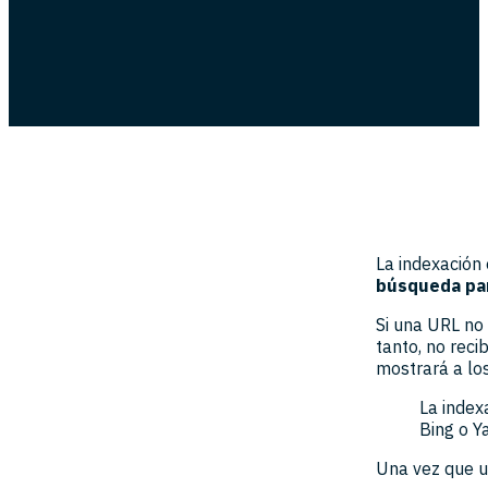
La indexación
búsqueda par
Si una URL no 
tanto, no reci
mostrará a los
La index
Bing o Y
Una vez que u