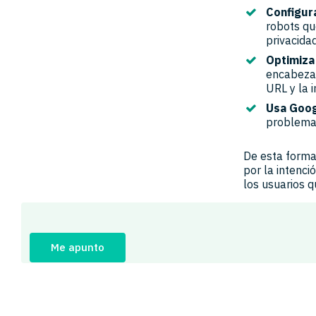
Configura
robots qu
privacidad
Optimiza
encabezad
URL y la 
Usa Goog
problemas
De esta forma
por la intenc
los usuarios q
Me apunto