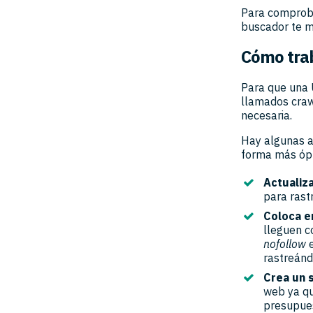
Para comproba
buscador te m
Cómo trab
Para que una 
llamados crawl
necesaria.
Hay algunas a
forma más ópt
Actualiz
para rast
Coloca e
lleguen c
nofollow
e
rastreánd
Crea un 
web ya qu
presupues