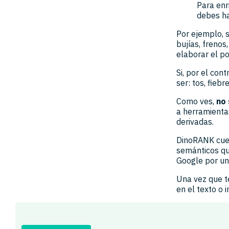
Para enr
debes ha
Por ejemplo, s
bujías, frenos
elaborar el po
Si, por el con
ser: tos, fieb
Como ves,
no 
a herramienta
derivadas.
DinoRANK cue
semánticos qu
Google por un
Una vez que t
en el texto o