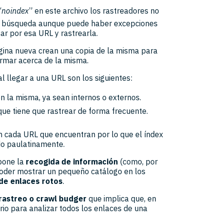
“
noindex
” en este archivo los rastreadores no
de búsqueda aunque puede haber excepciones
ar por esa URL y rastrearla.
gina nueva crean una copia de la misma para
ormar acerca de la misma.
l llegar a una URL son los siguientes:
en la misma, ya sean internos o externos.
que tiene que rastrear de forma frecuente.
on cada URL que encuentran por lo que el índex
o paulatinamente.
pone la
recogida de información
(como, por
poder mostrar un pequeño catálogo en los
 de enlaces rotos
.
rastreo o crawl budger
que implica que, en
io para analizar todos los enlaces de una