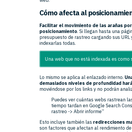
Cómo afecta al posicionamie
Facilitar el movimiento de las arañas po
posicionamiento
. Si llegan hasta una pá
presupuesto de rastreo cargando sus URL y
indexarlas todas.
Una web que no está indexada es como si
Lo mismo se aplica al enlazado interno.
Una
demasiados niveles de profundidad hará
moviéndose por los links y no podrán anali
Puedes ver cuántas webs rastrean las
tiempo tardan en Google Search Conso
rastreo -> Abrir informe”
Esto incluye también las
redirecciones ma
son factores que afectan al rendimiento de