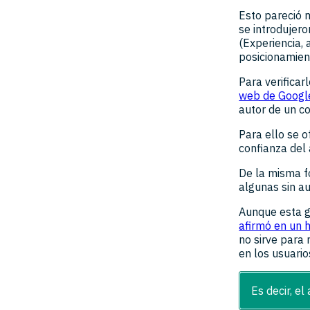
Esto pareció 
se introdujero
(Experiencia,
posicionamien
Para verifica
web de Googl
autor de un c
Para ello se o
confianza del 
De la misma f
algunas sin au
Aunque esta g
afirmó en un 
no sirve para 
en los usuario
Es decir, e