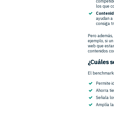
competido
los que c
Conteni
ayudan a 
consiga tr
Pero además, 
ejemplo, si un
web que estamo
contenidos co
¿Cuáles s
El benchmarki
Permite i
Ahorra ti
Señala lo
Amplía la