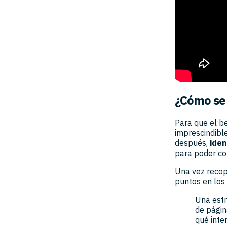
¿Cómo se
Para que el b
imprescindibl
después,
iden
para poder c
Una vez recopi
puntos en los
Una estr
de págin
qué inte