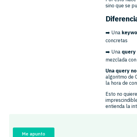
sino que se pu
Diferenci
➡️ Una
keywo
concretas
➡️ Una
query
mezclada con o
Una query no
algoritmo de G
la hora de con
Esto no quier
imprescindibl
entienda la in
Me apunto