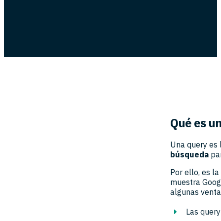
Qué es un
Una query es 
búsqueda
par
Por ello, es l
muestra Google
algunas venta
Las query