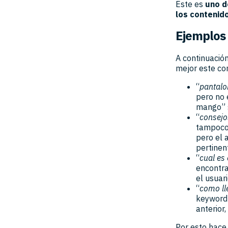
Este es
uno d
los contenid
Ejemplos
A continuació
mejor este co
“
pantal
pero no 
mango” s
“
consejo
tampoco 
pero el 
pertinen
“
cual es
encontra
el usuar
“
como ll
keyword 
anterior
Por esto hace