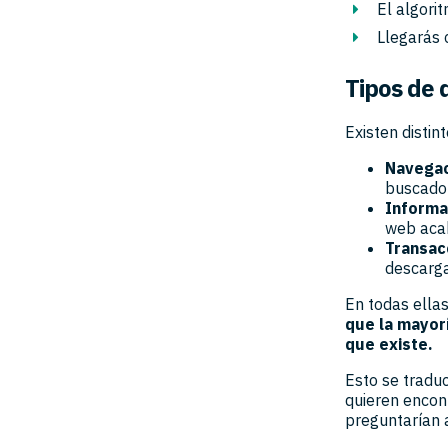
El algori
Llegarás 
Tipos de 
Existen distin
Navega
buscador
Informa
web aca
Transac
descarg
En todas ellas
que la mayor
que existe.
Esto se tradu
quieren encont
preguntarían 