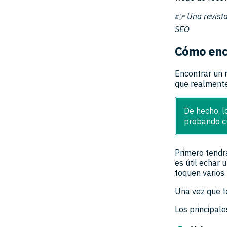
👉 Una revista
SEO
Cómo enc
Encontrar un 
que realmente
De hecho, l
probando cu
Primero tend
es útil echar 
toquen varios
Una vez que te
Los principal