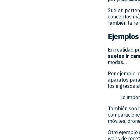
Suelen perten
conceptos más
también la ren
Ejemplos 
En realidad
pu
suelen ir ca
modas…
Por ejemplo, 
aparatos para
los ingresos a
Lo impor
También son h
comparaciones
móviles, dron
Otro ejemplo 
webs de receta