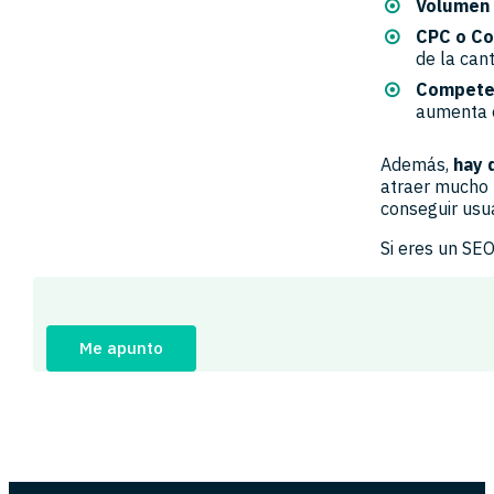
Volumen
CPC o Co
de la can
Compete
aumenta 
Además,
hay 
atraer mucho 
conseguir usu
Si eres un SE
Me apunto