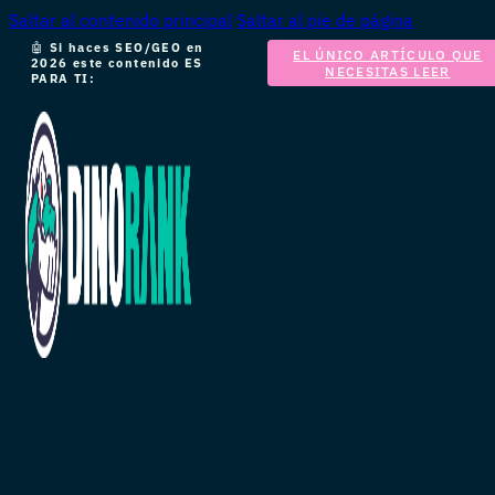
Saltar al contenido principal
Saltar al pie de página
🤖
Si haces SEO/GEO en
EL ÚNICO ARTÍCULO QUE
2026 este contenido ES
NECESITAS LEER
PARA TI: