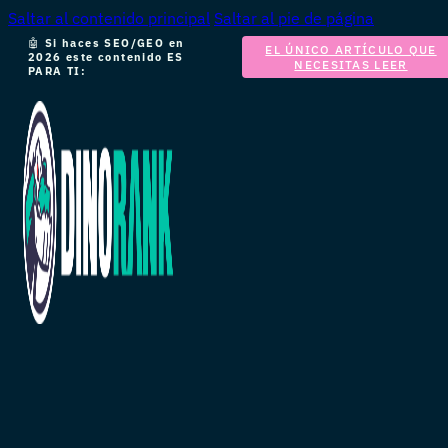
Saltar al contenido principal
Saltar al pie de página
🤖
Si haces SEO/GEO en
EL ÚNICO ARTÍCULO QUE
2026 este contenido ES
NECESITAS LEER
PARA TI: