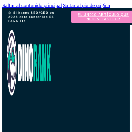
Saltar al contenido principal
Saltar al pie de página
🤖
Si haces SEO/GEO en
EL ÚNICO ARTÍCULO QUE
2026 este contenido ES
NECESITAS LEER
PARA TI: