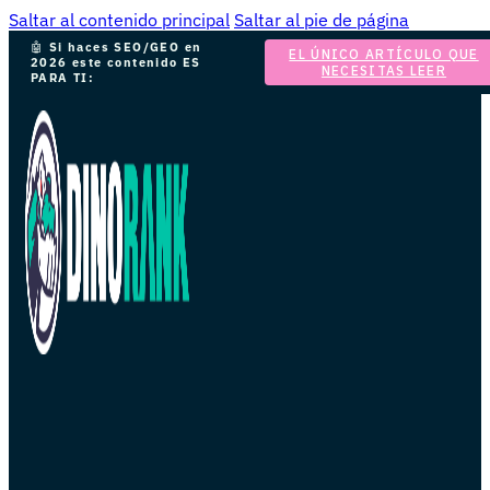
Saltar al contenido principal
Saltar al pie de página
🤖
Si haces SEO/GEO en
EL ÚNICO ARTÍCULO QUE
2026 este contenido ES
NECESITAS LEER
PARA TI: