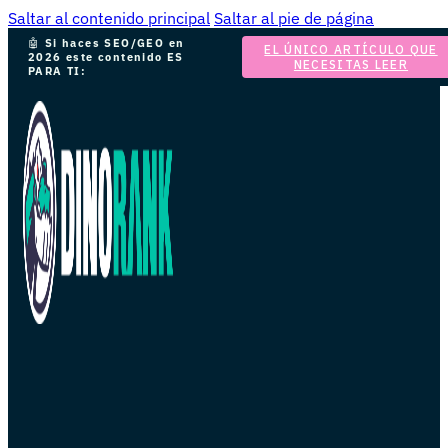
Saltar al contenido principal
Saltar al pie de página
🤖
Si haces SEO/GEO en
EL ÚNICO ARTÍCULO QUE
2026 este contenido ES
NECESITAS LEER
PARA TI: