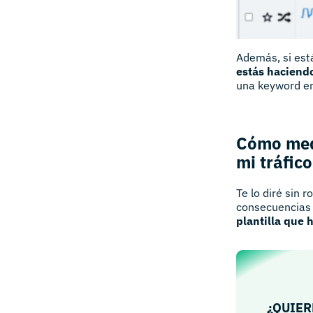
Además, si est
estás haciend
una keyword en
Cómo medi
mi tráfico
Te lo diré sin 
consecuencias 
plantilla que
¿QUIER