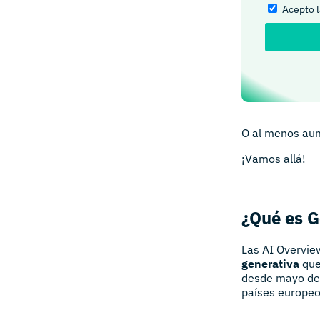
Acepto 
O al menos aum
¡Vamos allá!
¿Qué es G
Las AI Overvie
generativa
que
desde mayo de 
países europeo