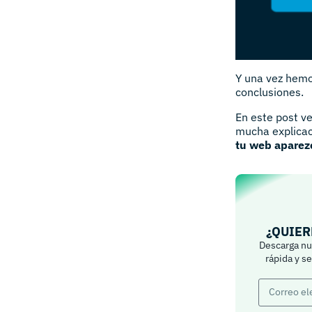
Y una vez hemo
conclusiones.
En este post v
mucha explicac
tu web aparez
¿QUIER
Descarga nue
rápida y s