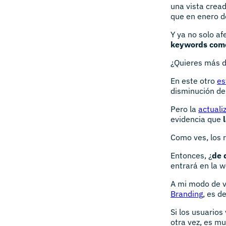
una vista crea
que en enero d
Y ya no solo af
keywords come
¿Quieres más 
En este otro
es
disminución de
Pero la
actuali
evidencia que
Como ves, los 
Entonces, ¿
de 
entrará en la 
A mi modo de v
Branding
, es d
Si los usuario
otra vez, es m