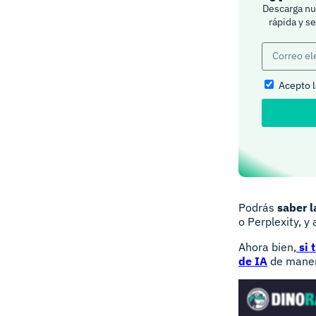
Descarga nue
rápida y s
Acepto 
Podrás
saber l
o Perplexity, y
Ahora bien,
si 
de IA
de maner