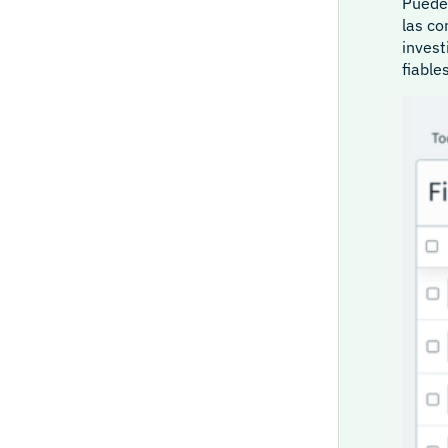
Puedes
las co
invest
fiables