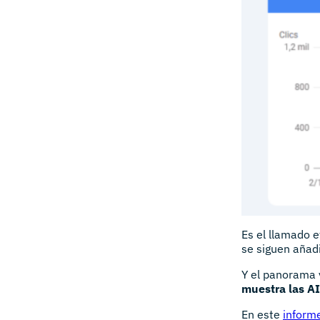
Es el llamado e
se siguen añad
Y el panorama v
muestra las A
En este
inform