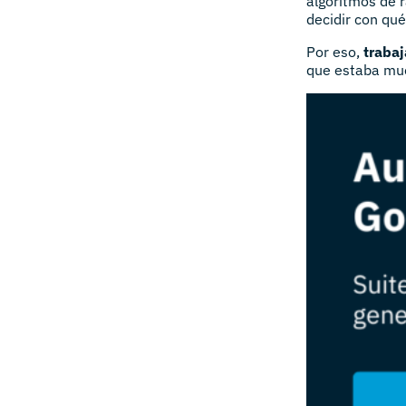
algoritmos de 
decidir con qué 
Por eso,
trabaj
que estaba mue