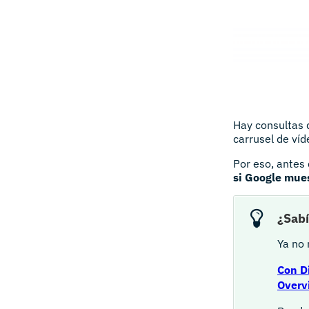
Hay consultas 
carrusel de víd
Por eso, antes
si Google mues
¿Sabí
Ya no 
Con D
Overv