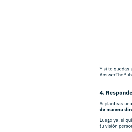
Y si te quedas 
AnswerThePubli
4. Responde 
Si planteas un
de manera dire
Luego ya, si qu
tu visión perso