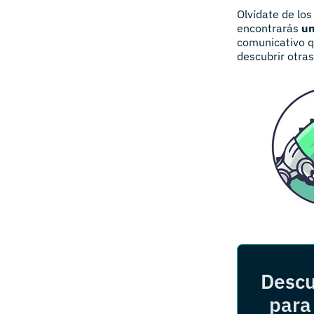
Olvídate de lo
encontrarás
un
comunicativo q
descubrir otras
Descu
para