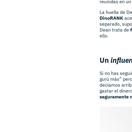
reunidas en un
La huella de D
DinoRANK
acer
separado, supo
Dean trata de
ello.
Un
influe
Si no has segui
gurú más” pero
decíamos arriba
gastar el diner
seguramente n