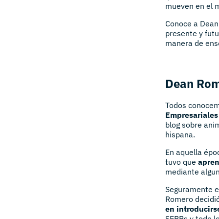
mueven en el 
Conoce a Dean
presente y fut
manera de ense
Dean Rome
Todos conocemo
Empresariales
blog sobre anim
hispana.
En aquella épo
tuvo que
apren
mediante algun
Seguramente es
Romero decidi
en introducirs
SERPs y todo lo