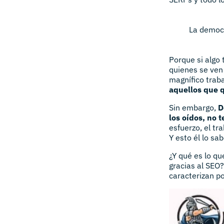
La democr
Porque si algo 
quienes se ven
magnífico traba
aquellos que 
Sin embargo,
D
los oídos, no 
esfuerzo, el tr
Y esto él lo sa
¿Y qué es lo q
gracias al SEO
caracterizan po