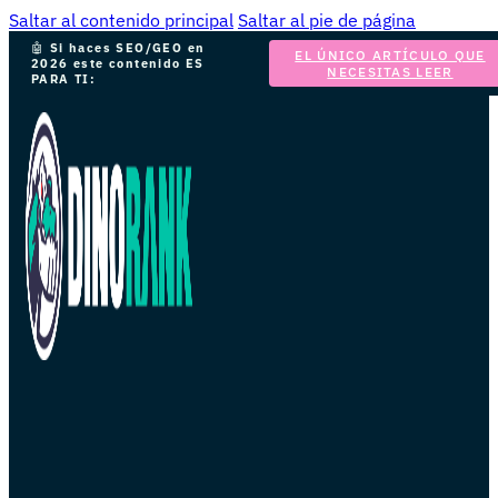
Saltar al contenido principal
Saltar al pie de página
🤖
Si haces SEO/GEO en
EL ÚNICO ARTÍCULO QUE
2026 este contenido ES
NECESITAS LEER
PARA TI: