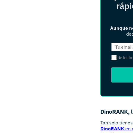
rápi
Aunque no
ded
He leído
DinoRANK, l
Tan solo tienes
DinoRANK
en 