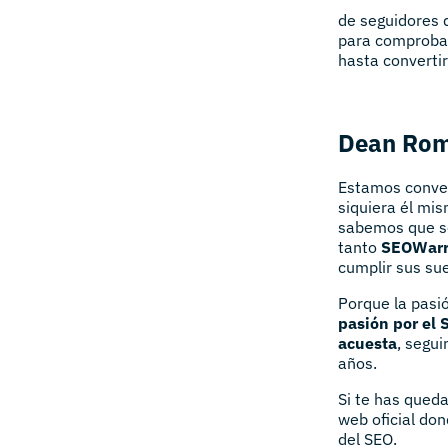
de seguidores q
para comprobar 
hasta convertir
Dean Rome
Estamos conve
siquiera él mis
sabemos que s
tanto
SEOWarr
cumplir sus su
Porque la pasi
pasión por el
acuesta
, segu
años.
Si te has qued
web oficial don
del SEO.