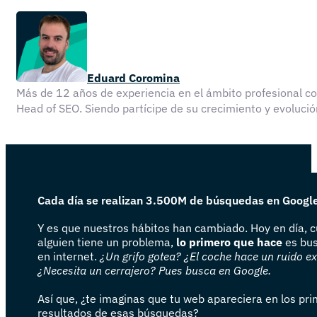
Eduard Coromina
Más de 12 años de experiencia en el ámbito profesional 
Head of SEO. Siendo partícipe de su crecimiento y evolu
Cada día se realizan 3.500M de búsquedas en Googl
Y es que nuestros hábitos han cambiado. Hoy en día, 
alguien tiene un problema,
lo primero que hace
es bus
en internet.
¿Un grifo gotea? ¿El coche hace un ruido e
¿Necesita un cerrajero? Pues busca en Google.
Así que, ¿te imaginas que tu web apareciera en los pr
resultados de esas búsquedas?