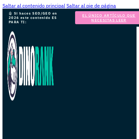
Saltar al contenido principal
Saltar al pie de página
🤖
Si haces SEO/GEO en
EL ÚNICO ARTÍCULO QUE
2026 este contenido ES
NECESITAS LEER
PARA TI: