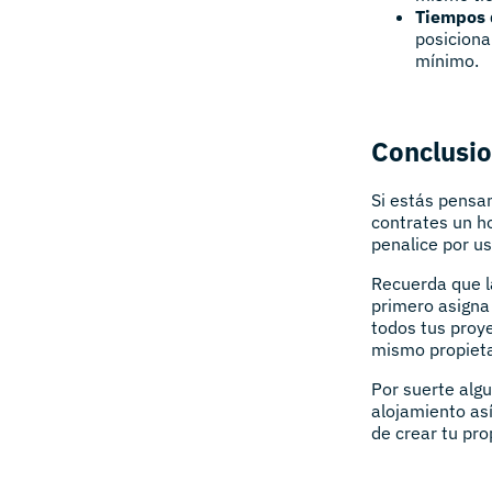
Tiempos 
posiciona
mínimo.
Conclusi
Si estás pensa
contrates un h
penalice por u
Recuerda que la
primero asigna
todos tus proy
mismo propieta
Por suerte alg
alojamiento as
de crear tu pr