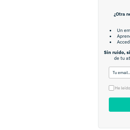
¿Otra n
Un em
Aprend
Acced
Sin ruido, s
de tu a
He leído