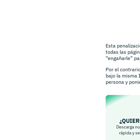
Esta penalizac
todas las pági
“engañarle” pa
Por el contrar
bajo la misma 
persona y poni
¿QUIER
Descarga nue
rápida y s