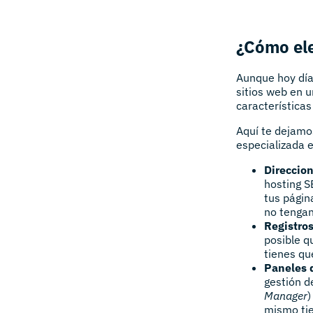
¿Cómo ele
Aunque hoy día
sitios web en u
característica
Aquí te dejamo
especializada e
Direccion
hosting S
tus págin
no tengan
Registro
posible q
tienes qu
Paneles 
gestión d
Manager
)
mismo tie