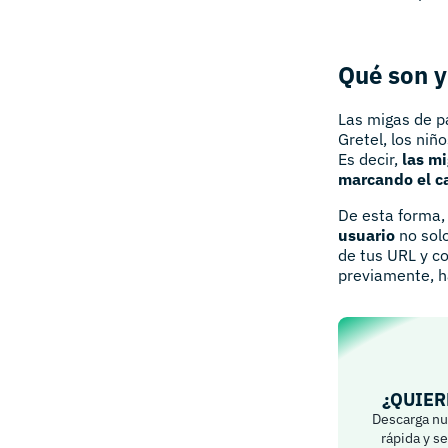
Qué son y
Las migas de p
Gretel, los niñ
Es decir,
las mi
marcando el c
De esta forma,
usuario
no solo
de tus URL y c
previamente, h
¿QUIER
Descarga nue
rápida y s