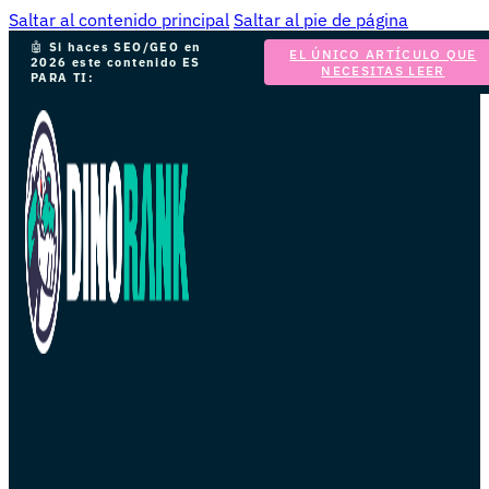
Saltar al contenido principal
Saltar al pie de página
🤖
Si haces SEO/GEO en
EL ÚNICO ARTÍCULO QUE
2026 este contenido ES
NECESITAS LEER
PARA TI: