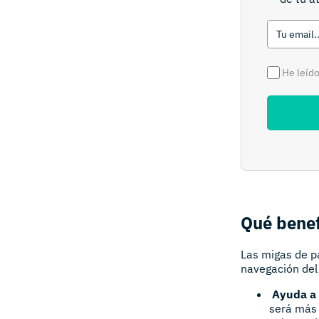
He leído
Qué benef
Las migas de pa
navegación del 
Ayuda a 
será más 