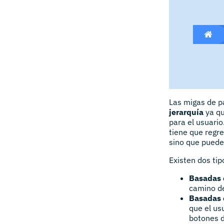
Las migas de pa
jerarquía
ya qu
para el usuario
tiene que regr
sino que puede 
Existen dos tip
Basadas e
camino de
Basadas e
que el us
botones d