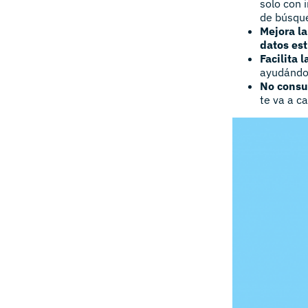
solo con 
de búsqu
Mejora la
datos es
Facilita 
ayudándol
No consu
te va a c