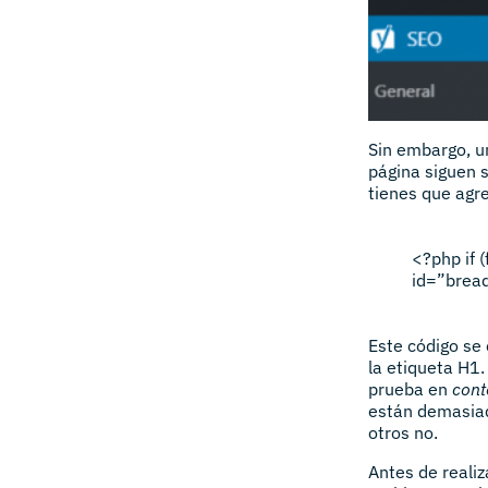
Sin embargo, u
página siguen 
tienes que agre
<?php
if
(
id=”brea
Este código se 
la etiqueta H1.
prueba en
cont
están demasiad
otros no.
Antes de reali