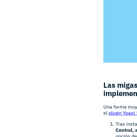
Las migas
implemen
Una forma muy 
el
plugin Yoast
Tras insta
Control, 
opción de