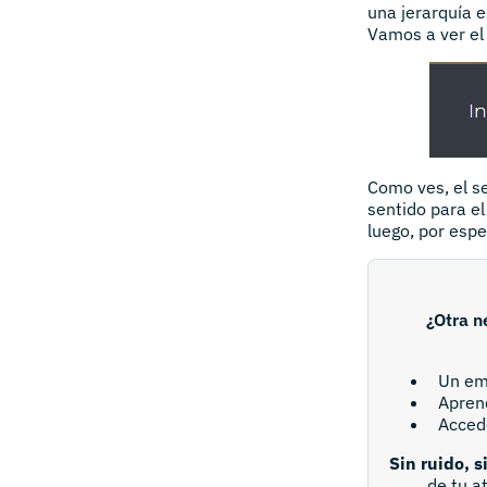
una jerarquía 
Vamos a ver el
Como ves, el s
sentido para el
luego, por espe
¿Otra n
Un em
Aprend
Acced
Sin ruido, s
de tu a