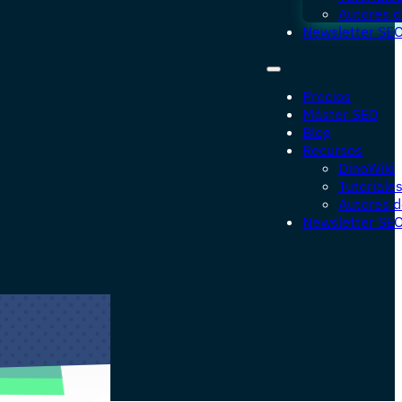
Autores d
Newsletter SE
Precios
Máster SEO
Blog
Recursos
DinoWiki
Tutoriale
Autores d
Newsletter SE