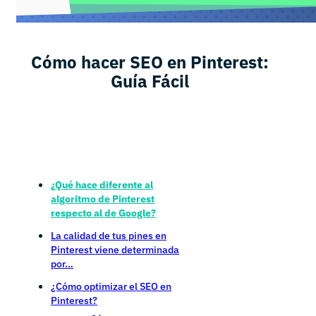
Cómo hacer SEO en Pinterest:
Guía Fácil
¿Qué hace diferente al
algoritmo de Pinterest
respecto al de Google?
La calidad de tus pines en
Pinterest viene determinada
por…
¿Cómo optimizar el SEO en
Pinterest?