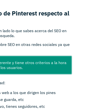
o de Pinterest respecto al
n lado lo que sabes acerca del SEO en
úsqueda.
obre SEO en otras redes sociales ya que
rente y tiene otros criterios a la hora
los usuarios.
dad:
os web a los que dirigen los pines
 se guarda, etc
tivo, tienes seguidores, etc