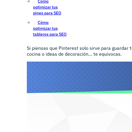
Cómo
optimizar tus
pines para SEO
Cómo
optimizar tus
tableros para SEO
Si piensas que Pinterest solo sirve para guardar 
cocina o ideas de decoración… te equivocas.