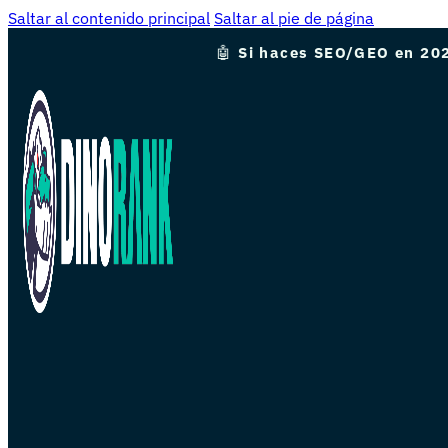
Saltar al contenido principal
Saltar al pie de página
🤖
Si haces SEO/GEO en 202