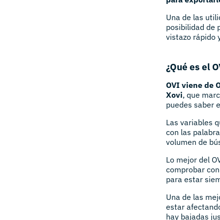
Una de las util
posibilidad de
vistazo rápido 
¿Qué es el O
OVI viene de O
Xovi
, que marc
puedes saber e
Las variables q
con las palabra
volumen de bú
Lo mejor del O
comprobar con 
para estar siem
Una de las mej
estar afectand
hay bajadas ju