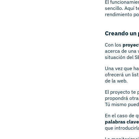
El funcionamien
sencillo. Aquí
rendimiento pos
Creando un 
Con los
proyec
acerca de una 
situación del S
Una vez que has
ofrecerá un lis
de la web.
El proyecto te
propondrá otra
Tú mismo puede
En el caso de 
palabras clave
que introducir
La monitorizaci