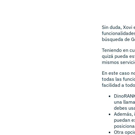
Sin duda, Xovi
funcionalidade
búsqueda de G
Teniendo en cu
quizá pueda est
mismos servici
En este caso n
todas las funci
facilidad a tod
DinoRANK 
una llam
debes usa
Además, 
puedan ex
posiciona
Otra opci