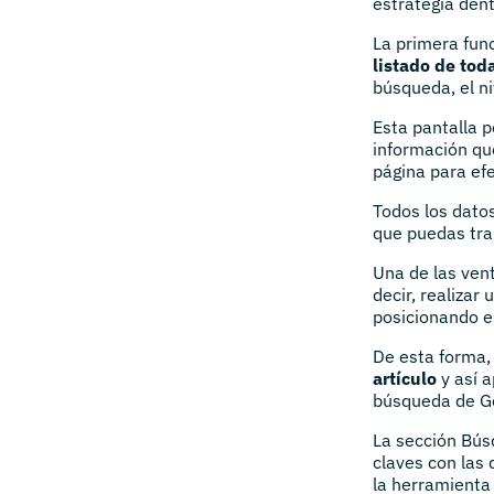
estrategia den
La primera func
listado de tod
búsqueda, el n
Esta pantalla p
información qu
página para ef
Todos los dato
que puedas tra
Una de las vent
decir, realiza
posicionando en
De esta forma
artículo
y así a
búsqueda de G
La sección Bús
claves con las 
la herramienta 