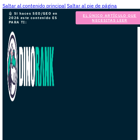
Saltar al contenido principal
Saltar al pie de página
🤖
Si haces SEO/GEO en
EL ÚNICO ARTÍCULO QUE
2026 este contenido ES
NECESITAS LEER
PARA TI: