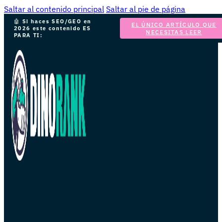
Saltar al contenido principal
Saltar al pie de página
🤖
Si haces SEO/GEO en
EL ÚNICO ARTÍCULO QUE
2026 este contenido ES
NECESITAS LEER
PARA TI: