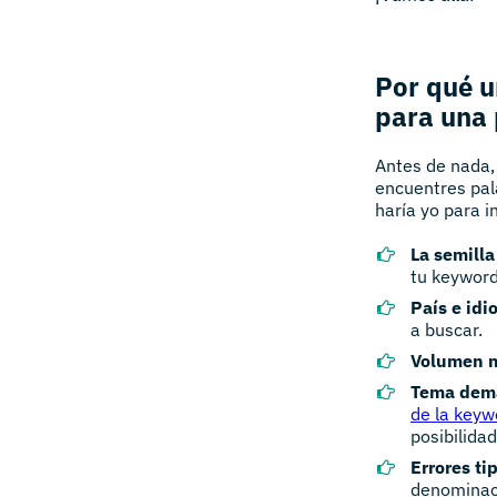
Por qué u
para una 
Antes de nada,
encuentres pal
haría yo para i
La semilla
tu keyword 
País e idi
a buscar.
Volumen 
Tema dema
de la keyw
posibilidad
Errores ti
denominaci