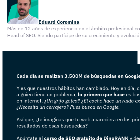
Eduard Coromina
Más de 12 años de experiencia en el ámbito profesional 
Head of SEO. Siendo partícipe de su crecimiento y evolu
Cada día se realizan 3.500M de búsquedas en Googl
Y es que nuestros hábitos han cambiado. Hoy en día, 
alguien tiene un problema,
lo primero que hace
es bus
en internet.
¿Un grifo gotea? ¿El coche hace un ruido e
¿Necesita un cerrajero? Pues busca en Google.
Así que, ¿te imaginas que tu web apareciera en los pr
resultados de esas búsquedas?
Apúntate al
curso de SEO gratuito de DinoRANK
y de