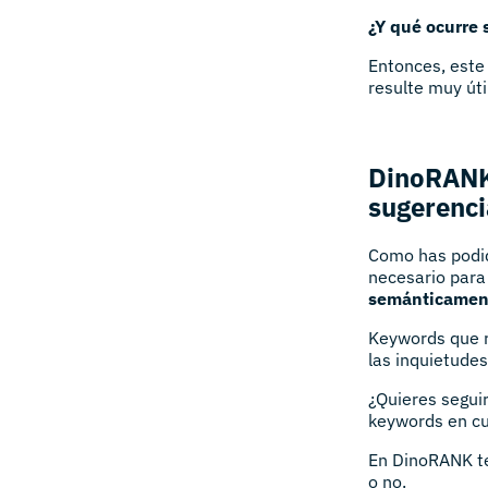
¿Y qué ocurre 
Entonces, este
resulte muy úti
DinoRANK:
sugerenci
Como has podid
necesario para
semánticament
Keywords que r
las inquietudes
¿Quieres seguir
keywords en cu
En DinoRANK te
o no.