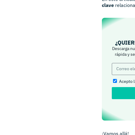
clave
relaciona
¿QUIER
Descarga nue
rápida y s
Acepto 
¡Vamos allá!