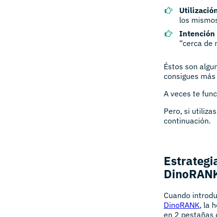
Utilizació
los mismos
Intención
“cerca de 
Éstos son algu
consigues más 
A veces te func
Pero, si utili
continuación.
Estrategi
DinoRANK
Cuando introdu
DinoRANK
, la
en 2 pestañas d