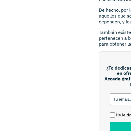
De hecho, por l
aquellos que se
dependen, y los
También existe 
pertenecen a b
para obtener l
¿Te dedica
en ofr
Accede grat
He leído