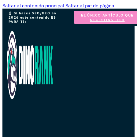
Saltar al contenido principal
Saltar al pie de página
🤖
Si haces SEO/GEO en
EL ÚNICO ARTÍCULO QUE
2026 este contenido ES
NECESITAS LEER
PARA TI: