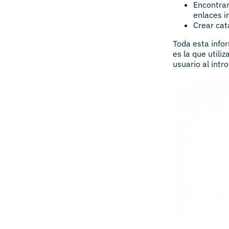
Encontrar
enlaces i
Crear cat
Toda esta info
es la que utili
usuario al intr