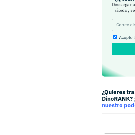
Descarga nue
rápida y s
Acepto 
¿Quieres tr
DinoRANK? ¡
nuestro pod