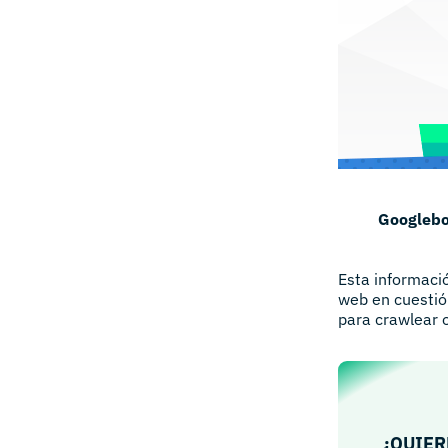
Googlebo
Esta informació
web en cuestió
para crawlear 
¿QUIER