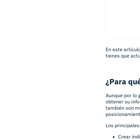
En este artícul
tienes que actu
¿Para qué
Aunque por lo 
obtener su inf
también son muy
posicionamient
Los principales
Crear índ