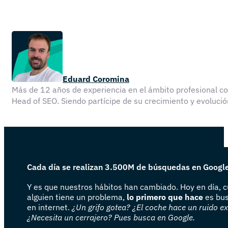
Eduard Coromina
Más de 12 años de experiencia en el ámbito profesional 
Head of SEO. Siendo partícipe de su crecimiento y evolu
Cada día se realizan 3.500M de búsquedas en Googl
Y es que nuestros hábitos han cambiado. Hoy en día, 
alguien tiene un problema,
lo primero que hace
es bus
en internet.
¿Un grifo gotea? ¿El coche hace un ruido e
¿Necesita un cerrajero? Pues busca en Google.