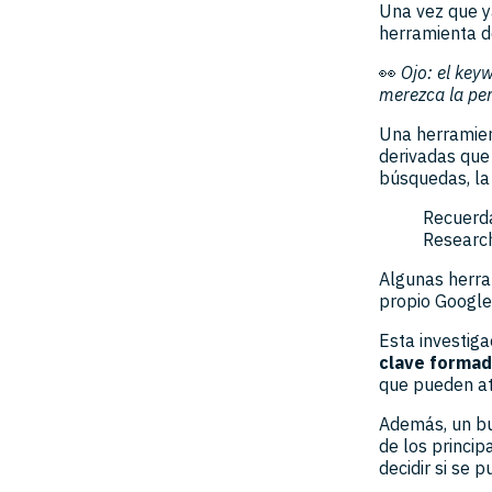
Una vez que y
herramienta d
👀
Ojo: el key
merezca la pen
Una herramien
derivadas que 
búsquedas, la 
Recuerd
Research
Algunas herra
propio Google
Esta investig
clave formad
que pueden at
Además, un bu
de los princi
decidir si se 