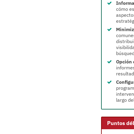
Informa
cómo est
aspectos
estratég
Minimiz
comunes 
distribu
visibili
búsqueda
Opción 
informe
resultad
Configu
program
interven
largo de
Puntos déb