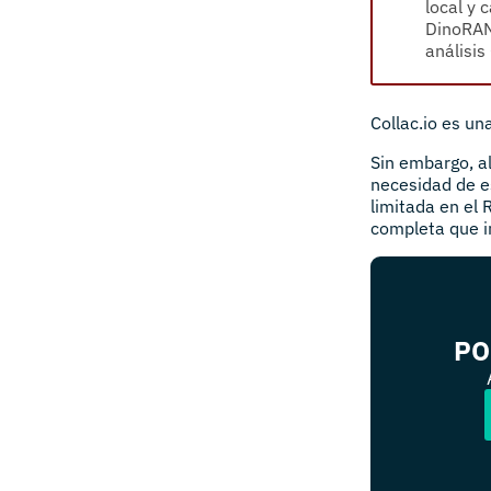
local y 
DinoRANK
análisis
Collac.io es un
Sin embargo, al
necesidad de e
limitada en el
completa que in
PO