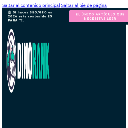
Saltar al contenido principal
Saltar al pie de página
🤖
Si haces SEO/GEO en
EL ÚNICO ARTÍCULO QUE
2026 este contenido ES
NECESITAS LEER
PARA TI: