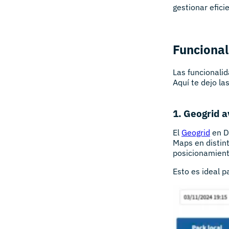
gestionar efic
Funciona
Las funcionali
Aquí te dejo la
1. Geogrid a
El
Geogrid
en Di
Maps en distint
posicionamient
Esto es ideal 