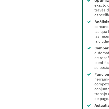
Optimiz
exacto d
través d
específi
Análisi
cercanos
las que 
las rese
la ciuda
Compara
automát
de reseñ
identifi
su posi
Funcion
herramie
competen
conjunto
trabajo 
de pago
Actualiz