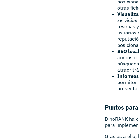
posiciona
otras fic
Visualiz
servicios
reseñas y
usuarios 
reputació
posiciona
SEO local
ambos ori
búsquedas
atraer tr
Informes
permiten 
presentar
Puntos par
DinoRANK ha en
para implement
Gracias a ello