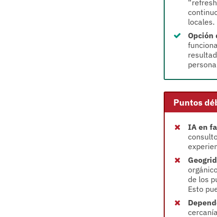
“refresh
continuo
locales.
Opción 
funciona
resulta
personal
Puntos déb
IA en fa
consult
experien
Geogrid
orgánico
de los p
Esto pue
Depende
cercanía