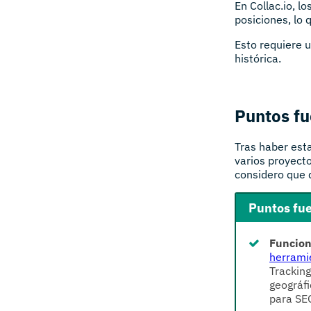
En Collac.io, l
posiciones, lo 
Esto requiere 
histórica.
Puntos fu
Tras haber esta
varios proyect
considero que 
Puntos fue
Funcion
herrami
Tracking
geográfi
para SEO