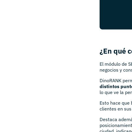
¿En qué c
El módulo de S
negocios y con
DinoRANK permi
distintos punt
lo que ve la p
Esto hace que b
clientes en su
Destaca ademá
posicionamient
ciudad, indican