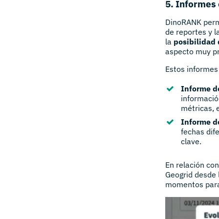
5. Informes 
DinoRANK permit
de reportes y l
la
posibilidad 
aspecto muy pr
Estos informes
Informe de
informació
métricas, e
Informe d
fechas dif
clave.
En relación co
Geogrid desde 
momentos para 