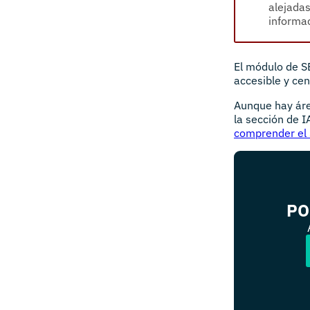
alejadas
informac
El módulo de S
accesible y cen
Aunque hay áre
la sección de I
comprender el 
PO