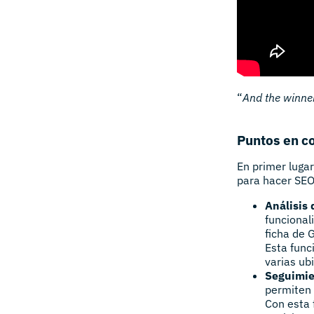
“
And the winne
Puntos en 
En primer luga
para hacer SEO 
Análisis
funcional
ficha de 
Esta func
varias ub
Seguimie
permiten 
Con esta 