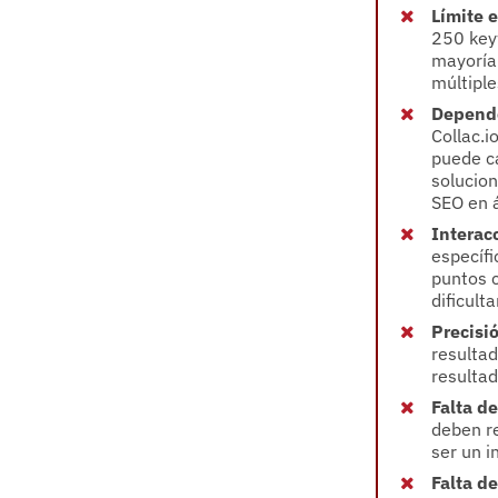
Límite 
250 key
mayoría 
múltiple
Depende
Collac.i
puede c
solucion
SEO en 
Interac
específi
puntos c
dificult
Precisi
resultad
resultad
Falta d
deben re
ser un i
Falta d