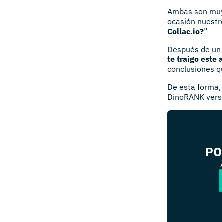
Ambas son muy
ocasión nuestr
Collac.io?
”
Después de un
te traigo est
conclusiones qu
De esta forma,
DinoRANK versu
PO