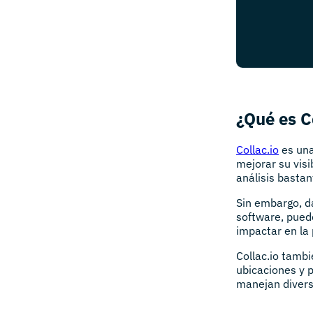
¿Qué es C
Collac.io
es una
mejorar su visi
análisis bastan
Sin embargo, d
software, pued
impactar en la 
Collac.io tambi
ubicaciones y 
manejan divers