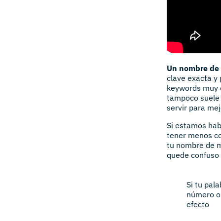
Un nombre de
clave exacta y 
keywords muy c
tampoco suele 
servir para mej
Si estamos habl
tener menos co
tu nombre de m
quede confuso 
Si tu pal
número o 
efecto