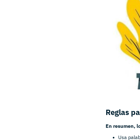
Reglas pa
En resumen, lo
Usa palab