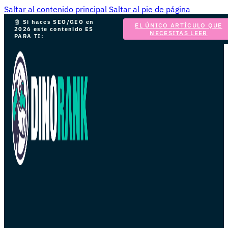
Saltar al contenido principal
Saltar al pie de página
🤖
Si haces SEO/GEO en
EL ÚNICO ARTÍCULO QUE
2026 este contenido ES
NECESITAS LEER
PARA TI: