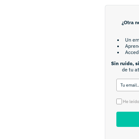
¿Otra n
Un em
Aprend
Acced
Sin ruido, s
de tu a
He leído