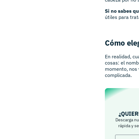
Si no sabes q
útiles para tra
Cómo eleg
En realidad, cu
cosas: el nombre
momento, nos v
complicada.
¿QUIER
Descarga nue
rápida y s