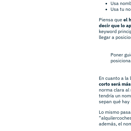
Usa nombr
Usa tu no
Piensa que
el 
decir que lo a
keyword princip
llegar a posicio
Poner gui
posicionam
En cuanto a la 
corto será más
norma clara al
tendría un nom
sepan qué hay 
Lo mismo pasa c
“alquilercoches
además, el nom