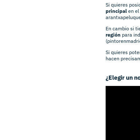
Si quieres posi
principal
en el
arantxapeluque
En cambio si ti
región
para ind
(pintorenmadri
Si quieres pot
hacen precisam
¿Elegir un 