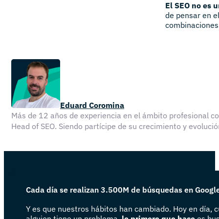
El SEO no es u
de pensar en e
combinaciones 
Eduard Coromina
Más de 12 años de experiencia en el ámbito profesional 
Head of SEO. Siendo partícipe de su crecimiento y evolu
Cada día se realizan 3.500M de búsquedas en Googl
Y es que nuestros hábitos han cambiado. Hoy en día, 
alguien tiene un problema,
lo primero que hace
es bus