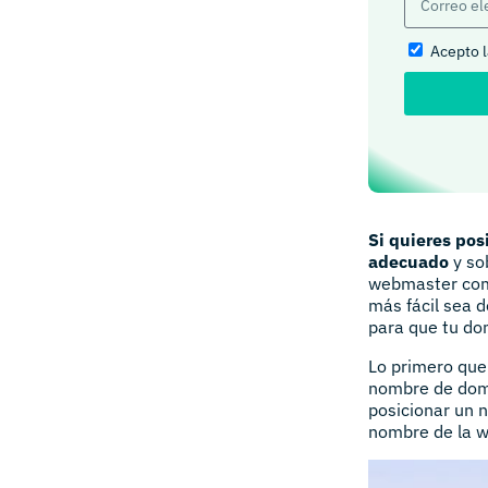
Acepto 
Si quieres pos
adecuado
y so
webmaster como
más fácil sea 
para que tu do
Lo primero que
nombre de dom
posicionar un n
nombre de la w