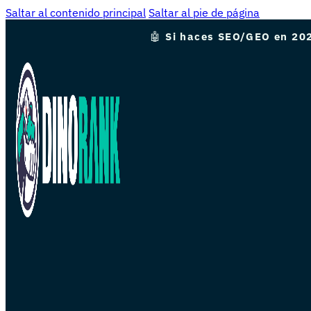
Saltar al contenido principal
Saltar al pie de página
🤖
Si haces SEO/GEO en 202