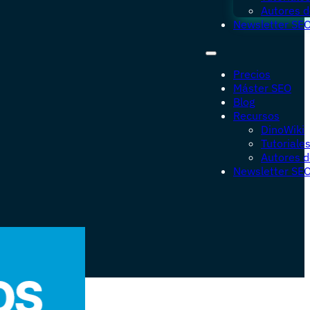
Autores d
Newsletter SE
Precios
Máster SEO
Blog
Recursos
DinoWiki
Tutoriale
Autores d
Newsletter SE