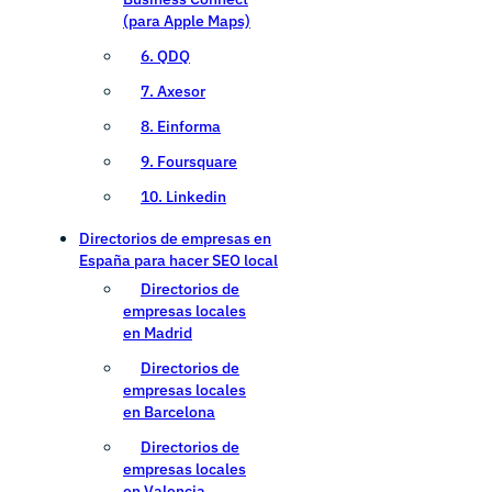
(para Apple Maps)
6. QDQ
7. Axesor
8. Einforma
9. Foursquare
10. Linkedin
Directorios de empresas en
España para hacer SEO local
Directorios de
empresas locales
en Madrid
Directorios de
empresas locales
en Barcelona
Directorios de
empresas locales
en Valencia