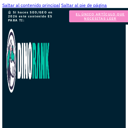
Saltar al contenido principal
Saltar al pie de página
🤖
Si haces SEO/GEO en
EL ÚNICO ARTÍCULO QUE
2026 este contenido ES
NECESITAS LEER
PARA TI: