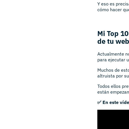
Y eso es preci
cómo hacer que
Mi Top 10
de tu we
Actualmente no
para ejecutar 
Muchos de esto
altruista por s
Todos ellos pr
están empezando
✅ En este víd