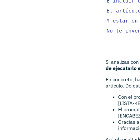
E incluir 
El artícul
Y estar en
No te inve
Si analizas co
de ejecutarlo
En concreto, h
artículo. De e
Con el pr
[LISTA-K
El prompt
[ENCABE
Gracias a
informac
Así, el resulta