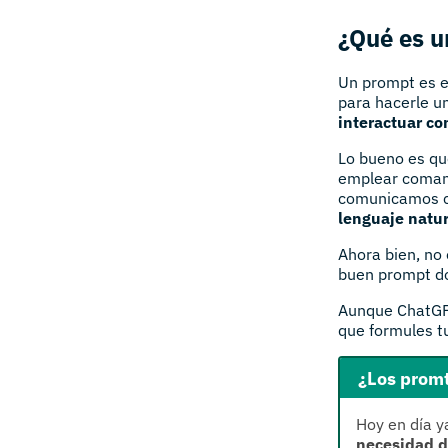
¿Qué es 
Un prompt es 
para hacerle u
interactuar co
Lo bueno es que
emplear comand
comunicamos con
lenguaje natur
Ahora bien, no 
buen prompt do
Aunque ChatGPT
que formules tu
¿Los promt
Hoy en día y
necesidad d