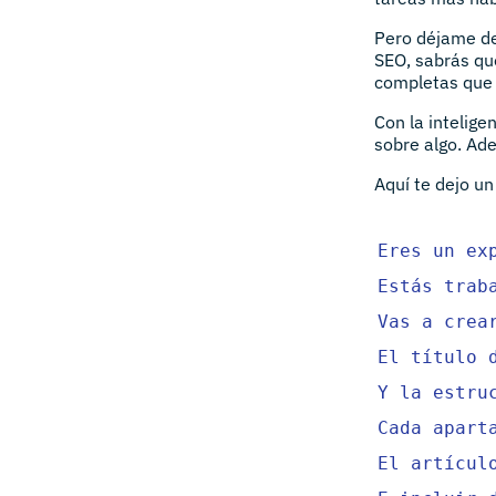
Pero déjame de
SEO, sabrás qu
completas que s
Con la intelige
sobre algo. Ad
Aquí te dejo u
Eres un ex
Estás trab
Vas a crea
El título 
Y la estru
Cada apart
El artícul