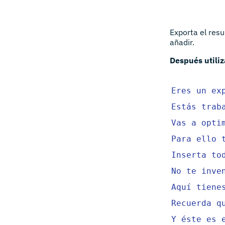
Exporta el resu
añadir.
Después utiliz
Eres un ex
Estás trab
Vas a opti
Para ello 
Inserta to
No te inve
Aquí tiene
Recuerda q
Y éste es 