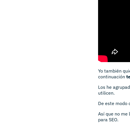
Yo también qui
continuación
t
Los he agrupado
utilicen.
De este modo c
Así que no me 
para SEO.