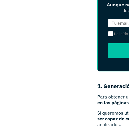
Aunque no
ded
He leído
1. Generaci
Para obtener u
en las páginas
Si queremos util
ser capaz de c
analizarlos.