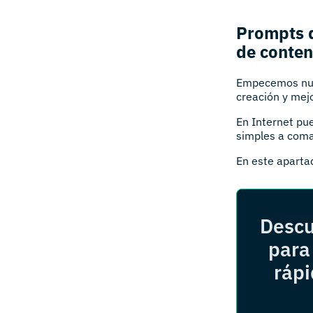
Prompts d
de conten
Empecemos nues
creación y mej
En Internet pu
simples a com
En este aparta
Descu
para
rápi