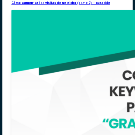
Cómo aumentar las visitas de un nicho (parte 2) – curación