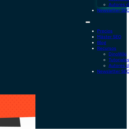
Autores d
Newsletter SE
Precios
Máster SEO
Blog
Recursos
DinoWiki
Tutoriale
Autores d
Newsletter SE