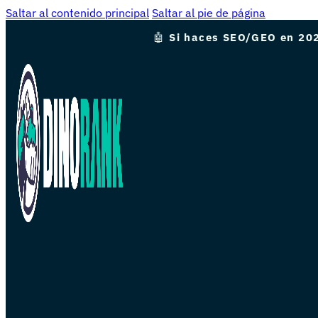
Saltar al contenido principal
Saltar al pie de página
🤖
Si haces SEO/GEO en 202