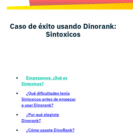
Caso de éxito usando Dinorank:
Sintoxicos
Empezamos. ¿Qué es
Sintoxicos?
¿Qué dificultades tenía
Sintoxicos antes de empezar
a usar Dinorank?
¿Por qué elegiste
Dinorank?
¿Cómo usaste DinoRank?