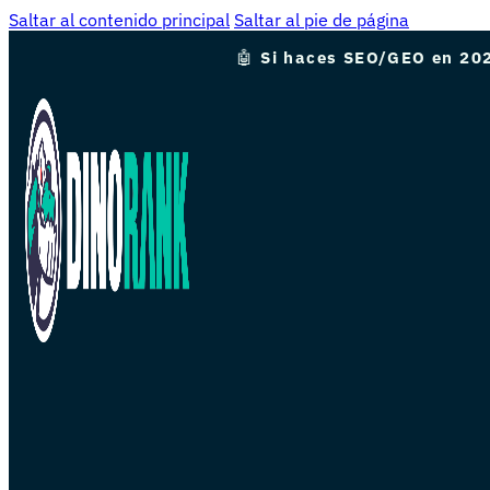
Saltar al contenido principal
Saltar al pie de página
🤖
Si haces SEO/GEO en 202