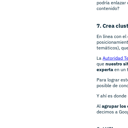
podría enlazar
contenido?
7. Crea clus
En línea con e
posicionamient
temáticos), qu
La
Autoridad T
que
nuestro si
experta
en un 
Para lograr est
posible de con
Y ahí es donde 
Al
agrupar los 
decimos a Goog