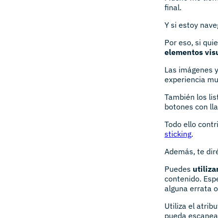
final.
Y si estoy nave
Por eso, si qui
elementos vis
Las imágenes y
experiencia m
También los lis
botones con ll
Todo ello cont
sticking
.
Además, te diré
Puedes
utiliz
contenido. Esp
alguna errata 
Utiliza el atri
pueda escanea