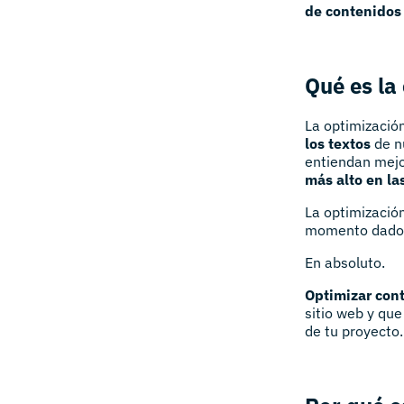
de contenidos
Qué es la
La optimizació
los textos
de n
entiendan mejo
más alto en l
La optimización
momento dado y
En absoluto.
Optimizar cont
sitio web y que
de tu proyecto.