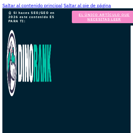
Saltar al contenido principal
Saltar al pie de página
🤖
Si haces SEO/GEO en
EL ÚNICO ARTÍCULO QUE
2026 este contenido ES
NECESITAS LEER
PARA TI: