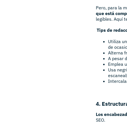
Pero, para la m
que está comp
legibles. Aquí
Tips de redacc
Utiliza u
de ocasio
Alterna f
A pesar d
Emplea un
Usa negri
escaneab
Intercala
4. Estructu
Los encabezad
SEO.