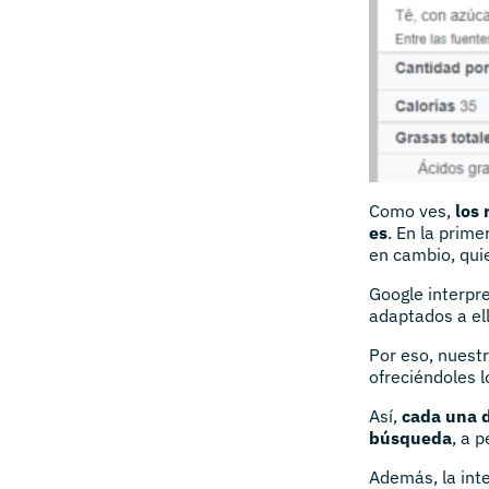
Como ves,
los 
es
. En la prim
en cambio, qui
Google interpr
adaptados a ell
Por eso, nuestr
ofreciéndoles l
Así,
cada una d
búsqueda
, a 
Además, la int