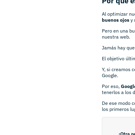
Por qué e
Al optimizar n
buenos ojos
y 
Pero en una bu
nuestra web.
Jamás hay que d
El objetivo últ
Y, si creamos 
Google.
Por eso,
Google
tenerlos a los 
De ese modo co
los primeros lu
¿Otra n