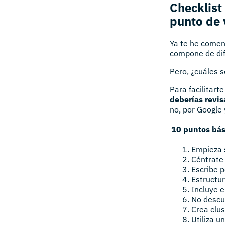
Checklist
punto de 
Ya te he comen
compone de dif
Pero, ¿cuáles 
Para facilitarte
deberías revis
no, por Google
10 puntos bás
Empieza 
Céntrate
Escribe 
Estructu
Incluye 
No descu
Crea clu
Utiliza 