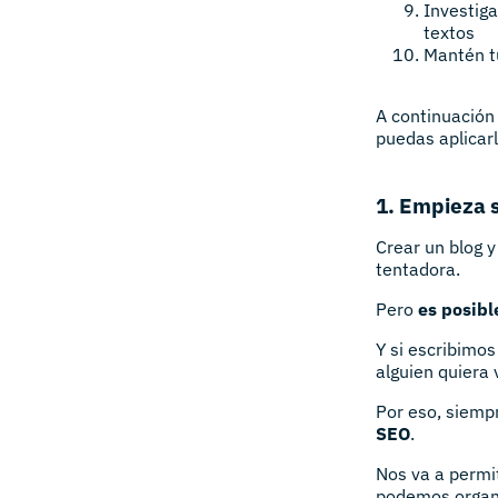
Investiga
textos
Mantén t
A continuación
puedas aplicar
1. Empieza 
Crear un blog 
tentadora.
Pero
es posible
Y si escribimo
alguien quiera 
Por eso, siemp
SEO
.
Nos va a permi
podemos organi