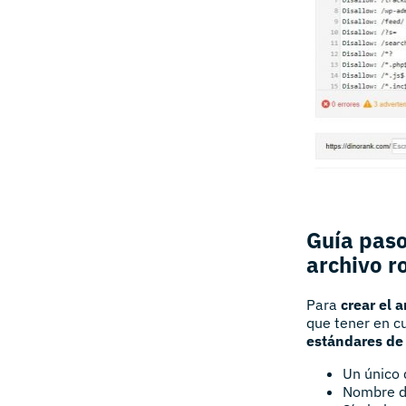
Guía paso
archivo r
Para
crear el a
que tener en c
estándares de 
Un único d
Nombre de