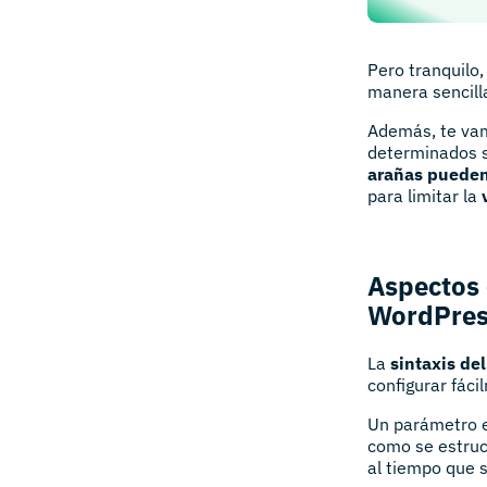
Pero tranquilo,
manera sencill
Además, te vam
determinados s
arañas pueden
para limitar la
Aspectos 
WordPre
La
sintaxis del
configurar fác
Un parámetro es
como se estruct
al tiempo que 