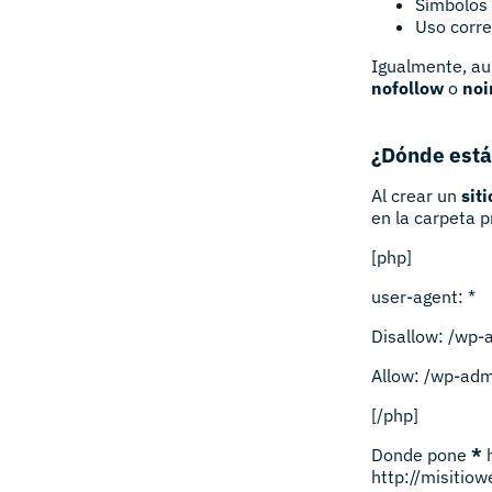
Símbolos 
Uso corre
Igualmente, aun
nofollow
o
noi
¿Dónde está
Al crear un
sit
en la carpeta pr
[php]
user-agent: *
Disallow: /wp-
Allow: /wp-ad
[/php]
Donde pone
*
h
http://misitiow