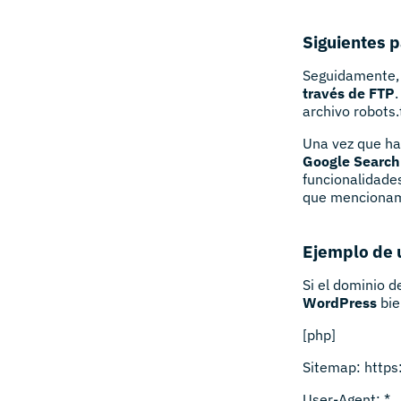
Siguientes p
Seguidamente
través de FTP
archivo robots.
Una vez que ha
Google Search
funcionalidades
que mencionam
Ejemplo de 
Si el dominio d
WordPress
bie
[php]
Sitemap: https
User-Agent: *