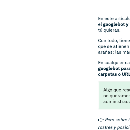
En este artícu
el
googlebot y 
tú quieras.
Con todo, tien
que se atienen 
arañas; las más
En cualquier ca
googlebot para
carpetas o URL
Algo que res
no queramos 
administrad
👉
Pero sobre t
rastree y posic