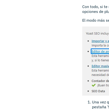
Con todo, si t
opciones de pl
El modo más sen
Una vez q
pestaña ‘