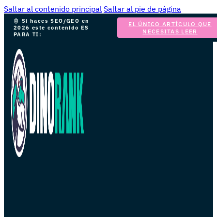
Saltar al contenido principal
Saltar al pie de página
🤖
Si haces SEO/GEO en
EL ÚNICO ARTÍCULO QUE
2026 este contenido ES
NECESITAS LEER
PARA TI: