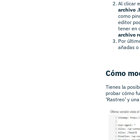
Al clicar
archivo .
como pinc
editor po
tener en 
archivo r
Por últim
añadas o 
Cómo modi
Tienes la posib
probar cómo fun
‘Rastreo’ y una