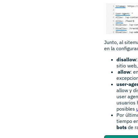
Junto, al site
en la configura
disallow
sitio web
allow
: e
excepcion
user-age
allow y d
user agen
usuarios
posibles
Por últim
tiempo en
bots
de ra