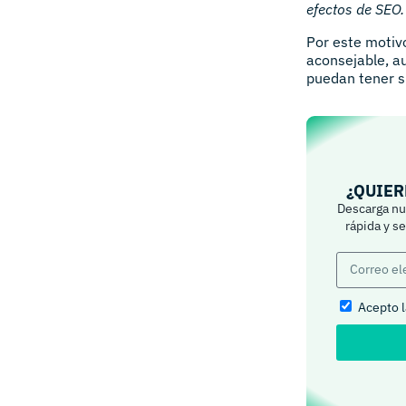
efectos de SEO.
Por este motiv
aconsejable, a
puedan tener su
¿QUIER
Descarga nue
rápida y s
Acepto 