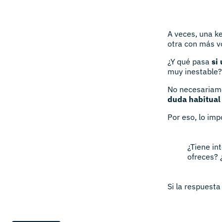
A veces, una k
otra con más v
¿Y qué pasa
si
muy inestable
No necesariam
duda habitua
Por eso, lo imp
¿Tiene in
ofreces? 
Si la respuesta