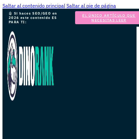
Saltar al contenido principal
Saltar al pie de página
🤖
Si haces SEO/GEO en
EL ÚNICO ARTÍCULO QUE
2026 este contenido ES
NECESITAS LEER
PARA TI: