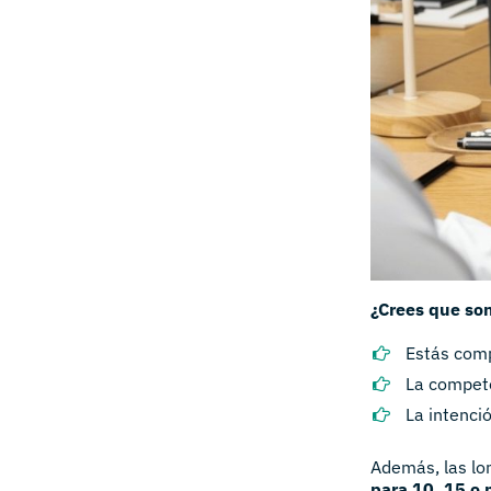
¿Crees que so
Estás comp
La compet
La intenci
Además, las lon
para 10, 15 o 