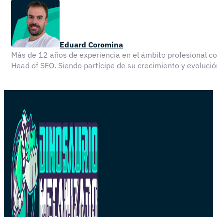
Eduard Coromina
Más de 12 años de experiencia en el ámbito profesional 
Head of SEO. Siendo partícipe de su crecimiento y evolu