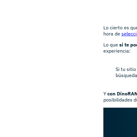
Lo cierto es q
hora de
selecci
Lo que
sí te p
experiencia:
Si tu sit
búsquedas
Y
con DinoRAN
posibilidades 