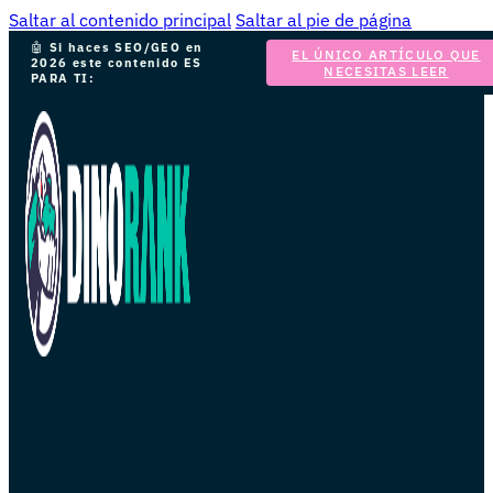
Saltar al contenido principal
Saltar al pie de página
🤖
Si haces SEO/GEO en
EL ÚNICO ARTÍCULO QUE
2026 este contenido ES
NECESITAS LEER
PARA TI: