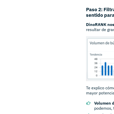
Paso 2: Filt
sentido par
DinoRANK nos 
resultar de gra
Te explico cóm
mayor potencia
Volumen 
podemos, t