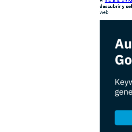
El
módulo de K
descubrir y se
web.