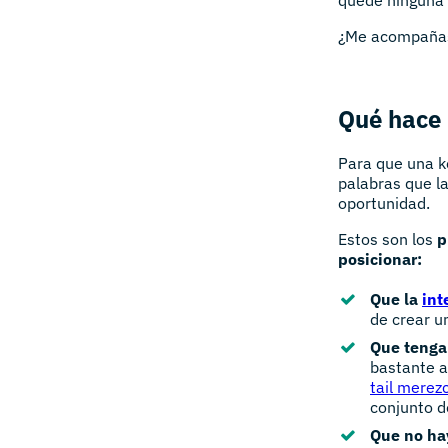
¿Me acompaña
Qué hace 
Para que una ke
palabras que l
oportunidad.
Estos son los
p
posicionar:
Que la
int
de crear u
Que tenga
bastante a
tail merez
conjunto d
Que no ha