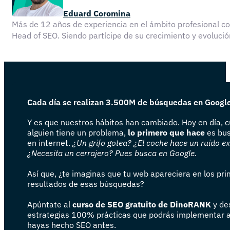
Eduard Coromina
Más de 12 años de experiencia en el ámbito profesional 
Head of SEO. Siendo partícipe de su crecimiento y evolu
Cada día se realizan 3.500M de búsquedas en Googl
Y es que nuestros hábitos han cambiado. Hoy en día, 
alguien tiene un problema,
lo primero que hace
es bus
en internet.
¿Un grifo gotea? ¿El coche hace un ruido e
¿Necesita un cerrajero? Pues busca en Google.
Así que, ¿te imaginas que tu web apareciera en los pr
resultados de esas búsquedas?
Apúntate al
curso de SEO gratuito de DinoRANK
y de
estrategias 100% prácticas que podrás implementar 
hayas hecho SEO antes.