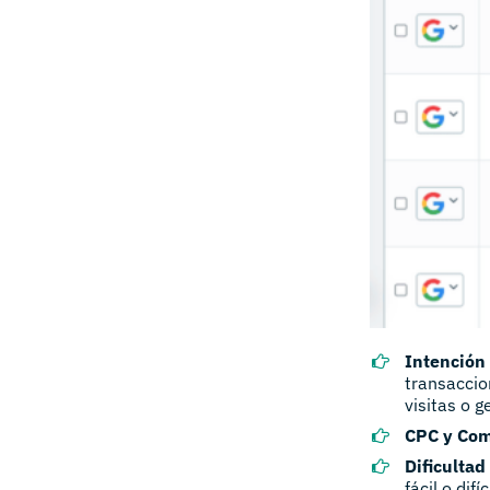
Intención 
transaccion
visitas o g
CPC y Com
Dificultad
fácil o dif