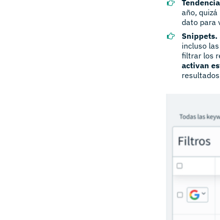
Tendencia
año, quizá
dato para 
Snippets.
incluso la
filtrar lo
activan e
resultados