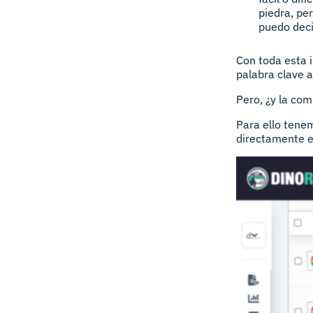
piedra, pe
puedo deci
Con toda esta 
palabra clave a
Pero, ¿y la co
Para ello tene
directamente e