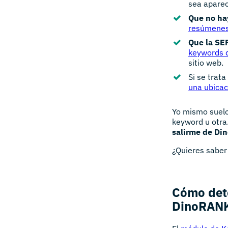
sea aparec
Que no ha
resúmenes
Que la SER
keywords 
sitio web.
Si se trat
una ubicac
Yo mismo suelo
keyword u otra
salirme de D
¿Quieres saber
Cómo dete
DinoRAN