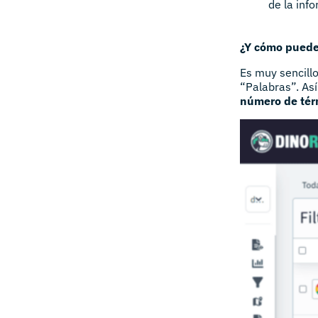
de la inf
¿Y cómo puedes
Es muy sencill
“Palabras”. Así
número de tér