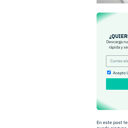
¿QUIER
Descarga nue
rápida y s
Acepto 
En este post t
quede ninguna