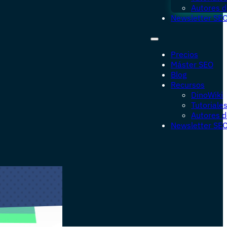
Autores d
Newsletter SE
Precios
Máster SEO
Blog
Recursos
DinoWiki
Tutoriale
Autores d
Newsletter SE