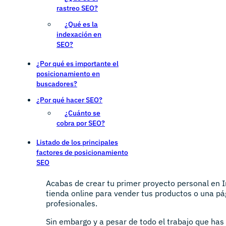
rastreo SEO?
¿Qué es la
indexación en
SEO?
¿Por qué es importante el
posicionamiento en
buscadores?
¿Por qué hacer SEO?
¿Cuánto se
cobra por SEO?
Listado de los principales
factores de posicionamiento
SEO
Acabas de crear tu primer proyecto personal en I
tienda online para vender tus productos o una pág
profesionales.
Sin embargo y a pesar de todo el trabajo que has