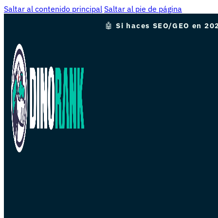
Saltar al contenido principal
Saltar al pie de página
🤖
Si haces SEO/GEO en 202