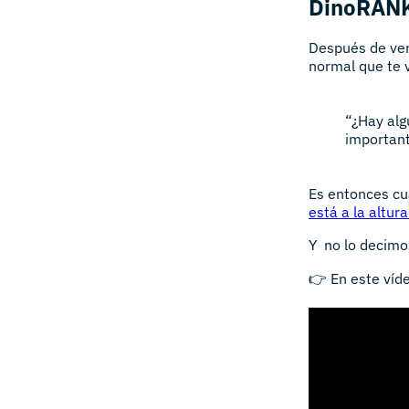
DinoRANK
Después de ver
normal que te v
“¿Hay alg
important
Es entonces c
está a la altu
Y no lo decimos
👉 En este víd