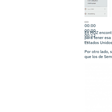
00:00
00:00
En MOZ encontr
00:12
para tener esa 
Estados Unidos
Por otro lado,
que los de Sem