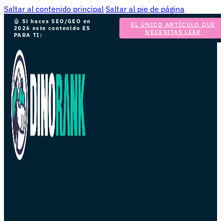
Saltar al contenido principal
Saltar al pie de página
🤖
Si haces SEO/GEO en
EL ÚNICO ARTÍCULO QUE
2026 este contenido ES
NECESITAS LEER
PARA TI: