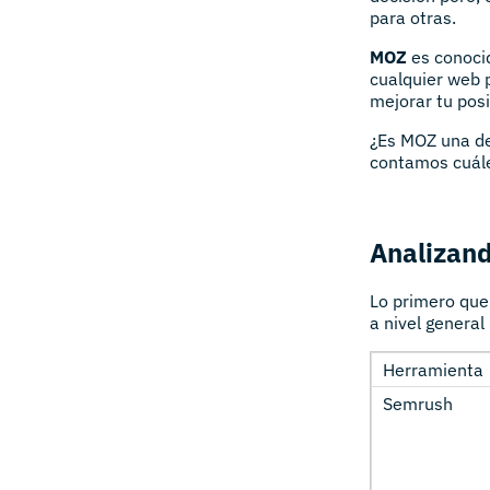
para otras.
MOZ
es conocid
cualquier web 
mejorar tu pos
¿Es MOZ una d
contamos cuále
Analizan
Lo primero que
a nivel general