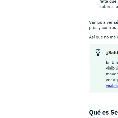
falta que 
saber si 
Vamos a ver
c
pros y contras 
Así que no me
¿Sabí
En Di
visibi
mayor 
ver a
visibi
Qué es Se