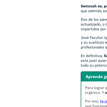
Semrush es, po
que además se
Dos de los eje
actualizado, o 
impartidos por
José Facchin (
y su sustituto 
profesionales 
En definitiva,
S
este post quie
todo su potenci
Aprende gr
Para lograr 
orgánico. Y
e
Por eso,
te q
que funciona