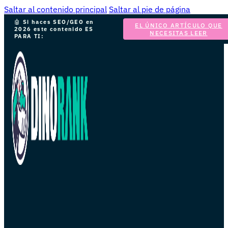
Saltar al contenido principal
Saltar al pie de página
🤖
Si haces SEO/GEO en
EL ÚNICO ARTÍCULO QUE
2026 este contenido ES
NECESITAS LEER
PARA TI: