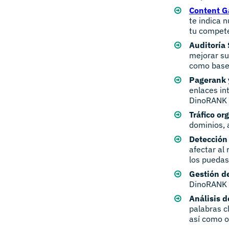
Content G
te indica 
tu compete
Auditoría
mejorar su
como base 
Pagerank 
enlaces in
DinoRANK e
Tráfico or
dominios, 
Detección 
afectar al
los puedas
Gestión de
DinoRANK p
Análisis d
palabras c
así como o