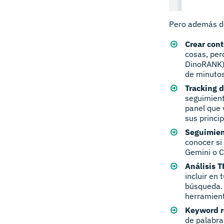
Pero además de
Crear con
cosas, per
DinoRANK) 
de minutos
Tracking 
seguimient
panel que 
sus princi
Seguimien
conocer si
Gemini o C
Análisis 
incluir en
búsqueda. 
herramient
Keyword r
de palabra