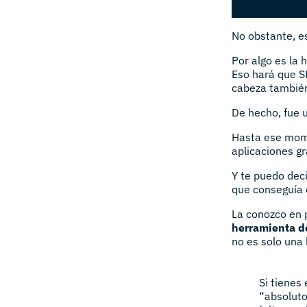
No obstante, e
Por algo es la 
Eso hará que SE
cabeza tambié
De hecho, fue 
Hasta ese mome
aplicaciones gr
Y te puedo deci
que conseguía 
La conozco en 
herramienta d
no es solo una 
Si tienes 
“absoluto