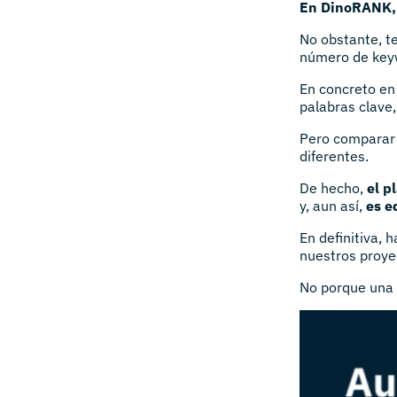
En DinoRANK, 
No obstante, t
número de keyw
En concreto en
palabras clave,
Pero comparar 
diferentes.
De hecho,
el p
y, aun así,
es e
En definitiva, 
nuestros proyec
No porque una 