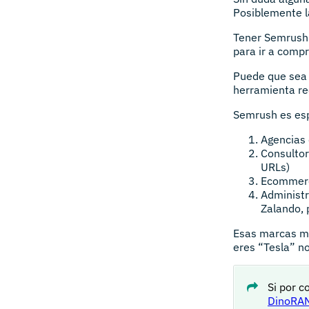
Posiblemente l
Tener Semrush e
para ir a compr
Puede que sea l
herramienta re
Semrush es espe
Agencias 
Consultor
URLs)
Ecommerc
Administ
Zalando, 
Esas marcas mo
eres “Tesla” no
Si por 
DinoRAN