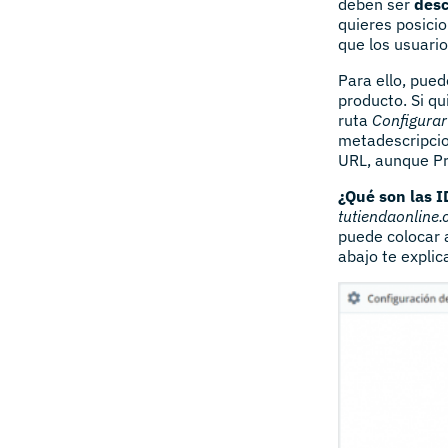
deben ser
descr
quieres posici
que los usuari
Para ello, pued
producto. Si qu
ruta
Configurar
metadescripcio
URL, aunque Pr
¿Qué son las I
tutiendaonline
puede colocar a
abajo te expli