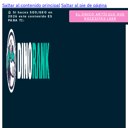
Saltar al contenido principal
Saltar al pie de página
🤖
Si haces SEO/GEO en
EL ÚNICO ARTÍCULO QUE
2026 este contenido ES
NECESITAS LEER
PARA TI: