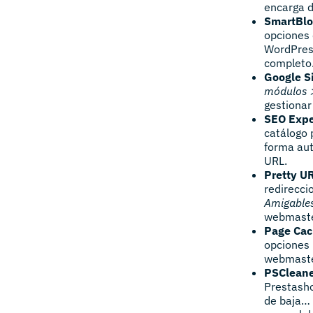
encarga d
SmartBl
opciones 
WordPress
completo
Google S
módulos 
gestionar
SEO Expe
catálogo 
forma aut
URL.
Pretty U
redirecci
Amigable
webmaster
Page Cac
opciones 
webmaste
PSClean
Prestasho
de baja… 