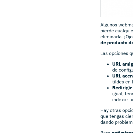
Algunos webmas
pierde cualqui
eliminarla. ¡Oj
de producto d
Las opciones q
URL amig
de config
URL ace
tildes en
Redirigir
igual, te
indexar u
Hay otras opci
que tengas cie
dando problem
Para
optimizar