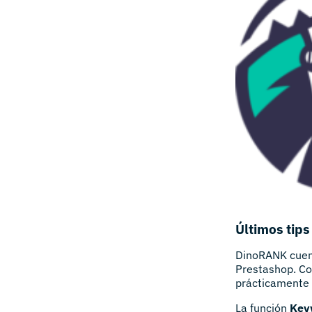
Últimos tips
DinoRANK cuent
Prestashop. Com
prácticamente 
La función
Key