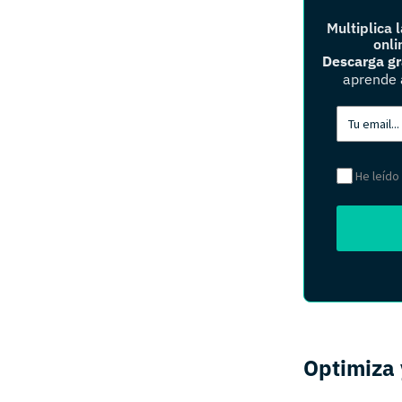
Multiplica l
onli
Descarga gr
aprende 
He leído
Optimiza 