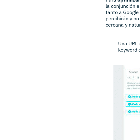
la conjunción 
tanto a Google 
percibirán y n
cercana y natur
Una URL a
keyword q