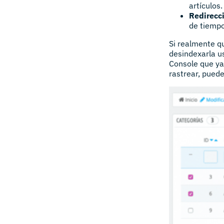
artículos.
Redirecc
de tiempo
Si realmente q
desindexarla u
Console que ya 
rastrear, puede