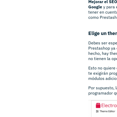
Mejorar el SEO
Google
y para 
tener en cuent
como Prestash
Elige un th
Debes ser espe
Prestashop ya 
hecho, hay the
no tienen la op
Esto no quiere 
te exigirán pro
módulos adicio
Por supuesto, l
programador qu