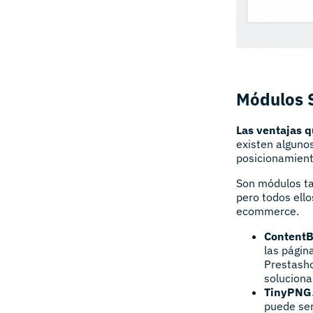
Módulos 
Las ventajas q
existen alguno
posicionamient
Son módulos ta
pero todos ello
ecommerce.
Content
las págin
Prestasho
soluciona
TinyPNG
puede ser