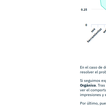
En el caso de 
resolver el pro
Si seguimos ex
Orgánico
. Tra
ver el comport
impresiones y e
Por último, pu