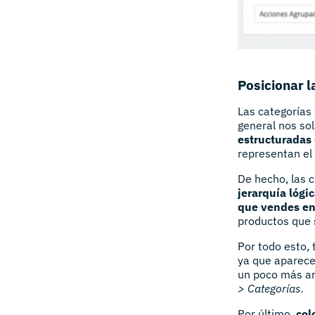
Posicionar 
Las categorías
general nos so
estructuradas 
representan el
De hecho, las 
jerarquía lógi
que vendes en
productos que 
Por todo esto, 
ya que aparece
un poco más ar
> Categorías.
Por último,
col