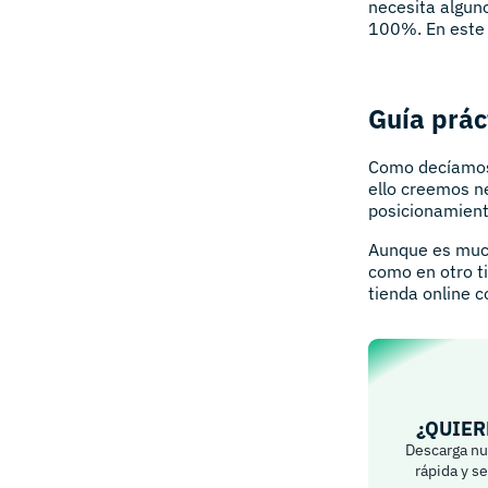
necesita algun
100%. En este 
Guía prác
Como decíamos 
ello creemos ne
posicionamient
Aunque es much
como en otro ti
tienda online c
¿QUIER
Descarga nue
rápida y s