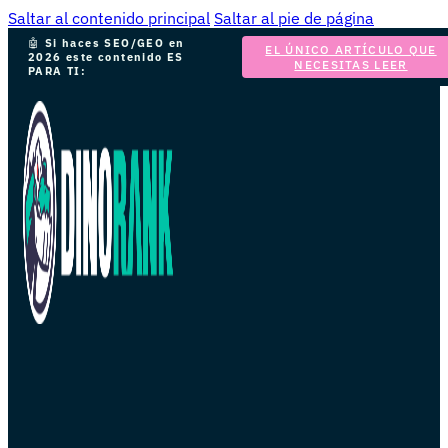
Saltar al contenido principal
Saltar al pie de página
🤖
Si haces SEO/GEO en
EL ÚNICO ARTÍCULO QUE
2026 este contenido ES
NECESITAS LEER
PARA TI: