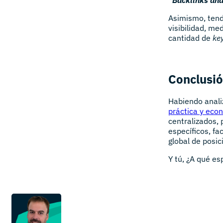
Asimismo, tend
visibilidad, me
cantidad de
ke
Conclusi
Habiendo anali
práctica y eco
centralizados, 
específicos, fa
global de posi
Y tú, ¿A qué e