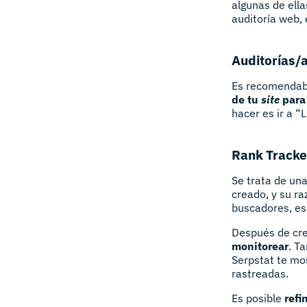
algunas de ell
auditoría web,
Auditorías/a
Es recomendabl
de tu
site
para
hacer es ir a “
Rank Tracke
Se trata de un
creado, y su ra
buscadores, es
Después de crea
monitorear
. T
Serpstat te mos
rastreadas.
Es posible
refi