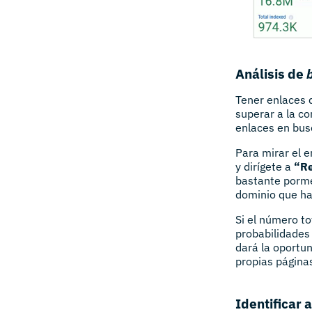
Análisis de
Tener enlaces 
superar a la c
enlaces en bus
Para mirar el 
y dirígete a
“Re
bastante porme
dominio que ha
Si el número t
probabilidades 
dará la oportun
propias página
Identificar 