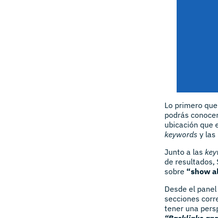
Lo primero que 
podrás conocer
ubicación que e
keywords
y las
Junto a las
key
de resultados,
sobre
“show al
Desde el panel 
secciones corr
tener una pers
“Backlinks ana