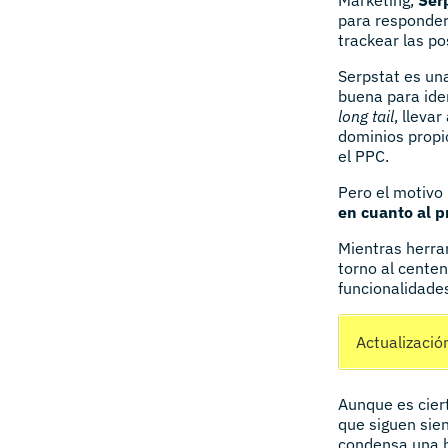
para responder
trackear las po
Serpstat es un
buena para ide
long tail
, lleva
dominios propi
el PPC.
Pero el motivo
en cuanto al p
Mientras herr
torno al cente
funcionalidad
Actualizació
Aunque es ciert
que siguen sie
condensa una b