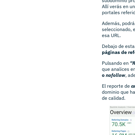
subdominio pro
Allí verás en u
portales refer
Además, podrás
seleccionado, 
esa URL.
Debajo de esta
páginas de ref
Pulsando en
“R
que analices e
o
nofollow
, ad
El reporte de
a
dominio que hay
de calidad.