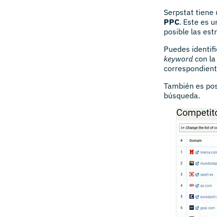
Serpstat tiene
PPC
. Este es 
posible las est
Puedes identif
keyword
con la
correspondient
También es pos
búsqueda.