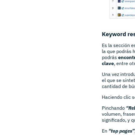
Keyword re
Es la sección e
la que podrás 
podrás
encontr
clave
, entre ot
Una vez introd
el que se sinte
cantidad de bú
Haciendo clic s
Pinchando
“Re
volumen, frases
significado, y
En
“top pages”