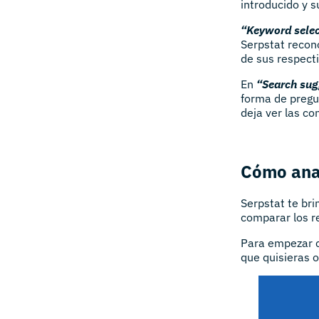
introducido y s
“Keyword selec
Serpstat recon
de sus respect
En
“Search sug
forma de pregu
deja ver las co
Cómo anal
Serpstat te br
comparar los r
Para empezar co
que quisieras 