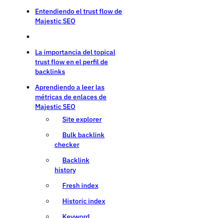
Entendiendo el trust flow de
Majestic SEO
La importancia del topical
trust flow en el perfil de
backlinks
Aprendiendo a leer las
métricas de enlaces de
Majestic SEO
Site explorer
Bulk backlink
checker
Backlink
history
Fresh index
Historic index
Keyword