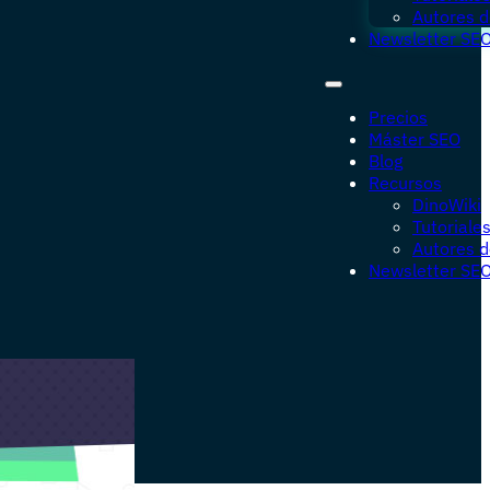
Autores d
Newsletter SE
Precios
Máster SEO
Blog
Recursos
DinoWiki
Tutoriale
Autores d
Newsletter SE