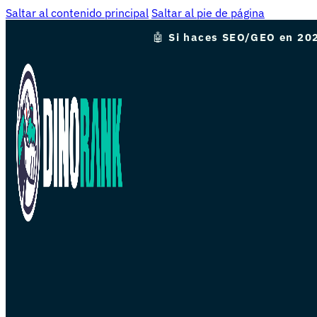
Saltar al contenido principal
Saltar al pie de página
🤖
Si haces SEO/GEO en 202