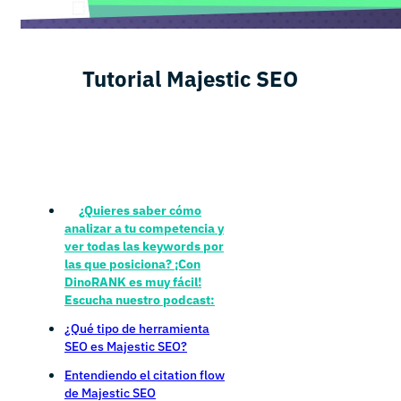
Tutorial Majestic SEO
¿Quieres saber cómo
analizar a tu competencia y
ver todas las keywords por
las que posiciona? ¡Con
DinoRANK es muy fácil!
Escucha nuestro podcast:
¿Qué tipo de herramienta
SEO es Majestic SEO?
Entendiendo el citation flow
de Majestic SEO