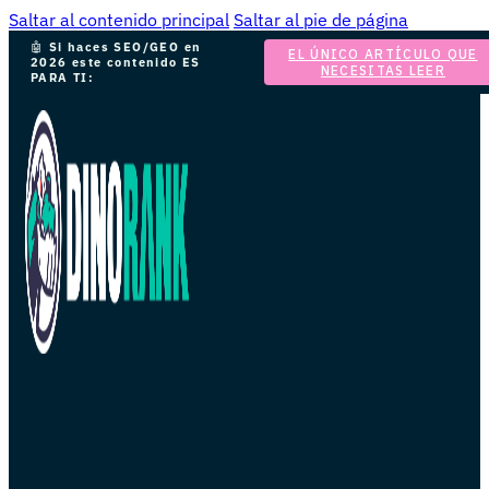
Saltar al contenido principal
Saltar al pie de página
🤖
Si haces SEO/GEO en
EL ÚNICO ARTÍCULO QUE
2026 este contenido ES
NECESITAS LEER
PARA TI: