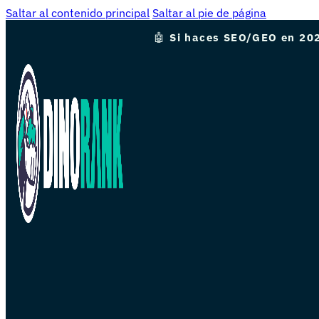
Saltar al contenido principal
Saltar al pie de página
🤖
Si haces SEO/GEO en 202