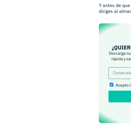
Y antes de que 
diriges al alma
¿QUIER
Descarga nue
rápida y s
Acepto 