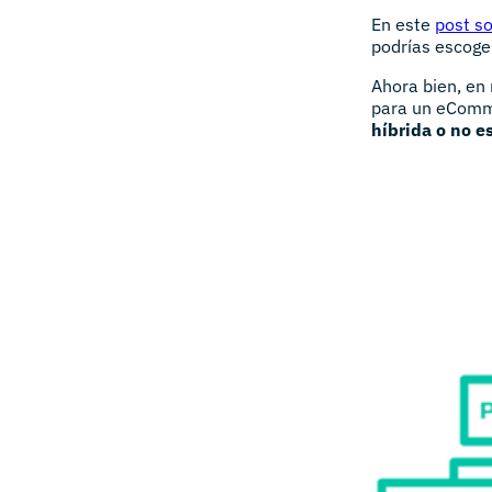
En este
post s
podrías escoger
Ahora bien, en
para un eComm
híbrida o no es