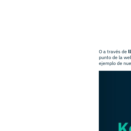
O a través de
l
punto de la we
ejemplo de nue