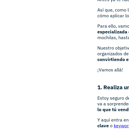
Así que, como 
cómo aplicar l
Para ello, vamo
especializada 
mochilas, hasta
Nuestro objetiv
organizados de
convirtiendo 
¡Vamos allá!
1. Realiza u
Estoy seguro d
va a sorprende
lo que tú ven
Y aquí entra en
clave
o
keywor