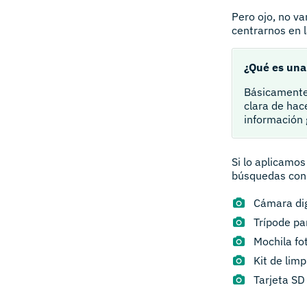
Pero ojo, no va
centrarnos en 
¿Qué es una
Básicamente,
clara de hac
información g
Si lo aplicamos
búsquedas con 
Cámara dig
Trípode pa
Mochila fo
Kit de lim
Tarjeta SD