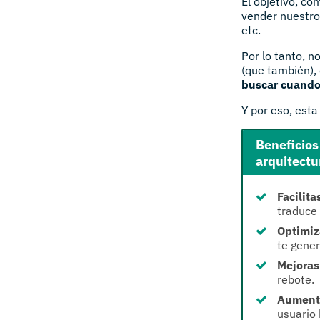
El objetivo, c
vender nuestros
etc.
Por lo tanto, 
(que también),
buscar cuando
Y por eso, esta
Beneficios
arquitectu
Facilita
traduce 
Optimiz
te gene
Mejoras
rebote.
Aumenta
usuario 