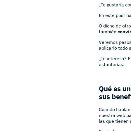
¿Te gustaría c
En este post h
O dicho de ot
también
convi
Veremos pasos 
aplicarlo todo 
¿Te interesa? 
estanterías.
Qué es un
sus benef
Cuando hablamo
nuestra web pa
las que tienen 