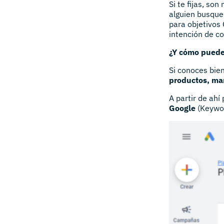
Si te fijas, so
alguien busque
para objetivos
intención de c
¿Y cómo puede
Si conoces bie
productos, mar
A partir de ah
Google
(Keywor