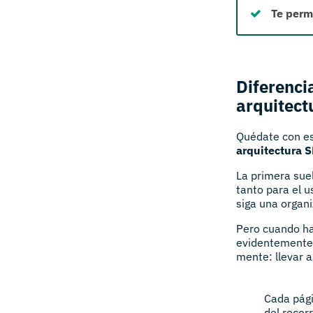
Te permi
Diferenci
arquitect
Quédate con es
arquitectura S
La primera suel
tanto para el u
siga una organi
Pero cuando ha
evidentemente l
mente: llevar a
Cada pági
del recor