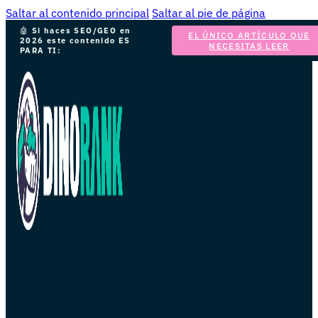
Saltar al contenido principal
Saltar al pie de página
🤖
Si haces SEO/GEO en
EL ÚNICO ARTÍCULO QUE
2026 este contenido ES
NECESITAS LEER
PARA TI: