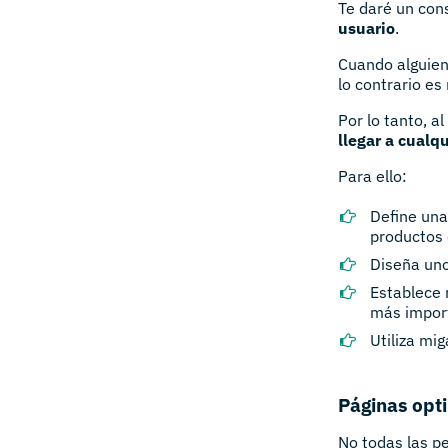
Te daré un cons
usuario
.
Cuando alguien
lo contrario es
Por lo tanto, al
llegar a cualq
Para ello:
Define una
productos 
Diseña uno
Establece 
más import
Utiliza mi
Páginas opt
No todas las p