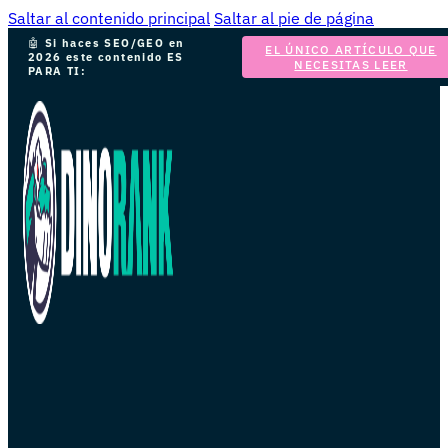
Saltar al contenido principal
Saltar al pie de página
🤖
Si haces SEO/GEO en
EL ÚNICO ARTÍCULO QUE
2026 este contenido ES
NECESITAS LEER
PARA TI: