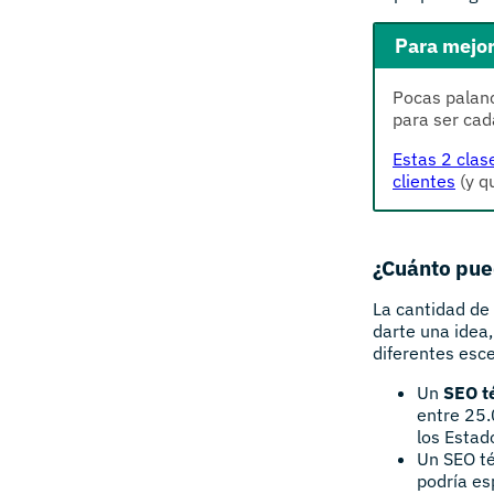
Para mejor
Pocas palanc
para ser cad
Estas 2 clas
clientes
(y q
¿Cuánto pue
La cantidad de
darte una idea,
diferentes esc
Un
SEO t
entre 25.
los Estad
Un SEO té
podría es