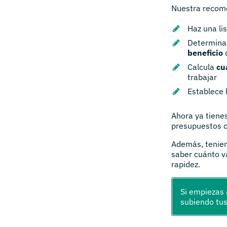
Nuestra recomen
Haz una li
Determina 
beneficio
Calcula
cu
trabajar
Establece 
Ahora ya tienes
presupuestos c
Además, tenien
saber cuánto v
rapidez.
Si empiezas 
subiendo tus 