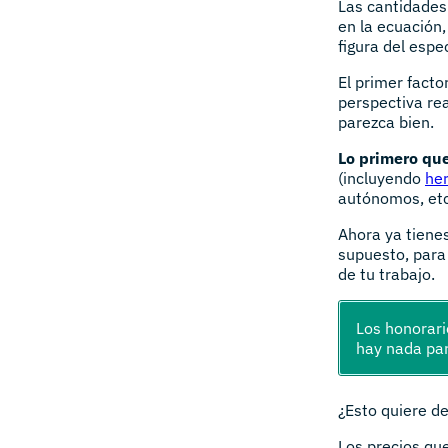
Las cantidades
en la ecuación,
figura del espe
El primer fact
perspectiva real
parezca bien.
Lo primero que
(incluyendo
he
autónomos, etc
Ahora ya tienes
supuesto, para 
de tu trabajo.
Los honorari
hay nada par
¿Esto quiere de
Los precios qu