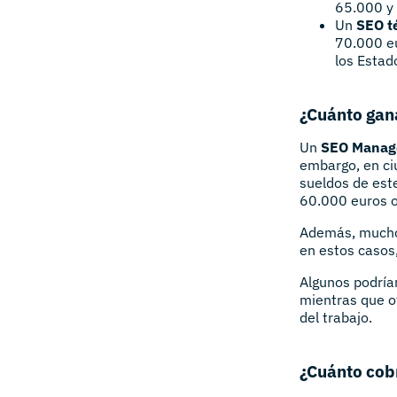
65.000 y 
Un
SEO t
70.000 eu
los Estad
¿Cuánto gan
Un
SEO Manag
embargo, en ci
sueldos de este
60.000 euros o
Además, muchos
en estos casos
Algunos podría
mientras que o
del trabajo.
¿Cuánto cob