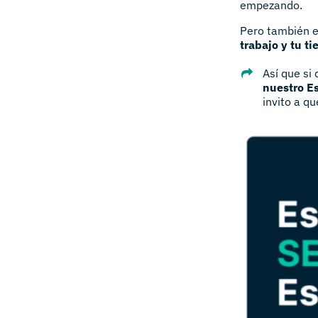
empezando.
Pero también e
trabajo y tu t
Así que si
nuestro E
invito a q