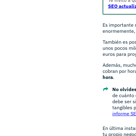
SEO actuali
Es importante 
enormemente, a
También es pos
unos pocos mil
euros para pro
Además, muchos
cobran por hora
hora
.
No olvides
de cuánto 
debe ser s
tangibles 
informe SE
En última insta
tu propio nego