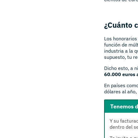
¿Cuánto c
Los honorarios
función de múlt
industria a la 
supuesto, tu r
Dicho esto, a n
60.000 euros 
En países como
dólares al año,
Tenemos da
Y su factura
dentro del se
Te invito a 