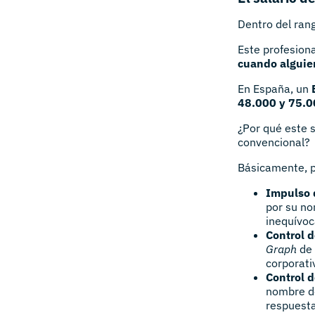
Dentro del rang
Este profesiona
cuando alguie
En España, un
48.000 y 75.0
¿Por qué este s
convencional?
Básicamente, p
Impulso 
por su no
inequívoc
Control 
Graph
de 
corporati
Control d
nombre de
respuesta