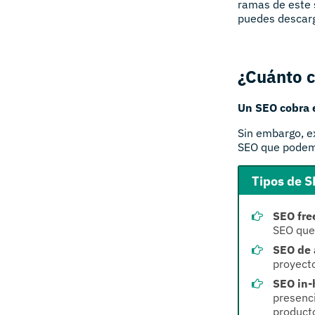
ramas de este 
puedes descarg
¿Cuánto c
Un SEO cobra 
Sin embargo, ex
SEO que podemo
Tipos de S
SEO fre
SEO que
SEO de 
proyecto
SEO in-
presenc
producto