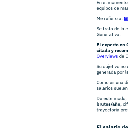
En el momento 
equipos de mar
Me refiero al
G
Se trata de la e
Generativa.
El experto en 
citada y reco
Overviews
de G
Su objetivo no 
generada por la
Como es una dis
salarios suele
De este modo, 
brutos/año,
ci
trayectoria pro
El salario d